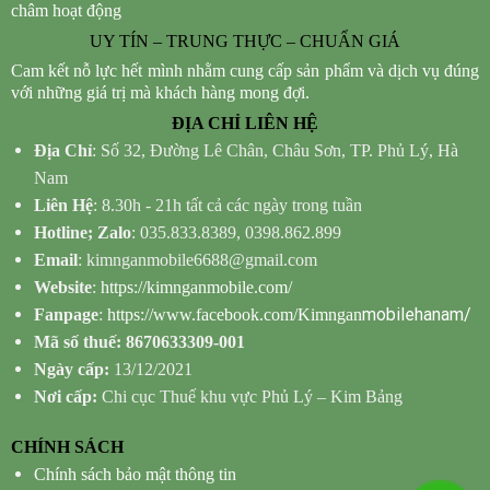
châm hoạt động
UY TÍN – TRUNG THỰC – CHUẨN GIÁ
Cam kết nỗ lực hết mình nhằm cung cấp sản phẩm và dịch vụ đúng
với những giá trị mà khách hàng mong đợi.
ĐỊA CHỈ LIÊN HỆ
Địa Chỉ
: Số 32, Đường Lê Chân, Châu Sơn, TP. Phủ Lý, Hà
Nam
Liên Hệ
: 8.30h - 21h tất cả các ngày trong tuần
Hotline; Zalo
: 035.833.8389, 0398.862.899
Email
: kimnganmobile6688@gmail.com
Website
:
https://kimnganmobile.com/
mobilehanam/
Fanpage
:
https://www.facebook.com/Kimngan
Mã số thuế: 8670633309-001
Ngày cấp:
13/12/2021
Nơi cấp:
Chi cục Thuế khu vực Phủ Lý – Kim Bảng
CHÍNH SÁCH
Chính sách bảo mật thông tin