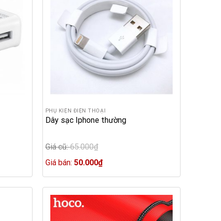
PHỤ KIỆN ĐIỆN THOẠI
Dây sạc Iphone thường
Giá cũ:
65.000
₫
Original
price
Current
Giá bán:
50.000
₫
was:
price
65.000₫.
is:
50.000₫.