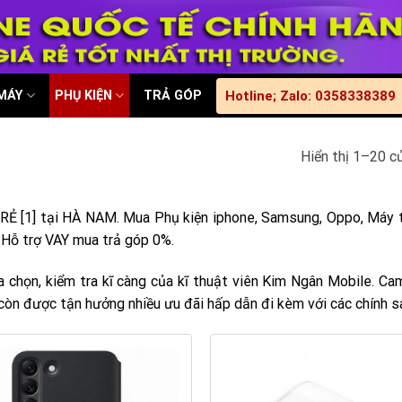
 MÁY
PHỤ KIỆN
TRẢ GÓP
Hotline; Zalo: 0358338389
Hiển thị 1–20 c
 RẺ [1] tại HÀ NAM. Mua Phụ kiện iphone, Samsung, Oppo, Máy 
+ Hỗ trợ VAY mua trả góp 0%.
 chọn, kiểm tra kĩ càng của kĩ thuật viên Kim Ngân Mobile. Ca
còn được tận hưởng nhiều ưu đãi hấp dẫn đi kèm với các chính sá