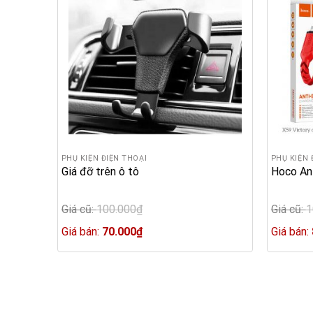
PHỤ KIỆN ĐIỆN THOẠI
PHỤ KIỆN 
Giá đỡ trên ô tô
Hoco An
Giá cũ:
100.000
₫
Giá cũ:
1
Original
Original
price
Current
price
Giá bán:
70.000
₫
Giá bán:
was:
price
was:
100.000₫.
is:
100.000
70.000₫.