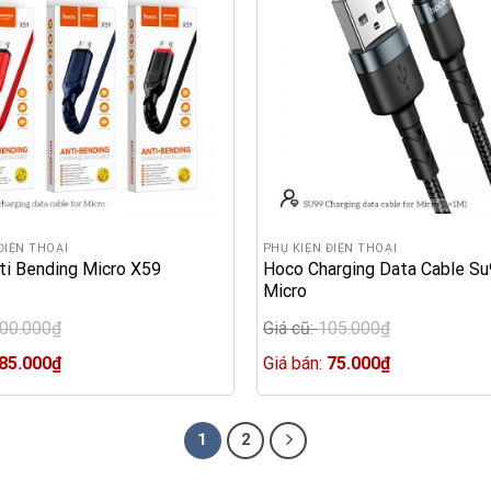
ĐIỆN THOẠI
PHỤ KIỆN ĐIỆN THOẠI
ti Bending Micro X59
Hoco Charging Data Cable Su
Micro
00.000
₫
Giá cũ:
105.000
₫
Original
Current
price
Current
85.000
₫
Giá bán:
75.000
₫
price
was:
price
₫.
is:
105.000₫.
is:
85.000₫.
75.000₫.
1
2