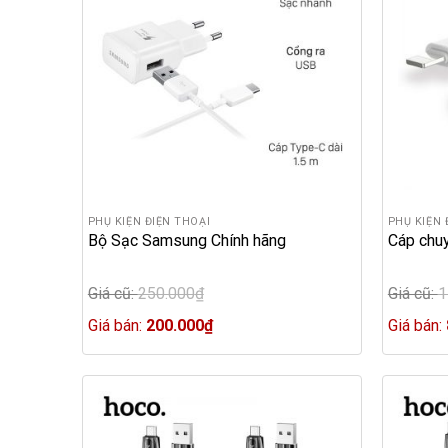
PHỤ KIỆN ĐIỆN THOẠI
PHỤ KIỆN 
Bộ Sạc Samsung Chính hãng
Cáp chuy
Giá cũ:
250.000
₫
Giá cũ:
1
Original
Original
price
Current
price
Giá bán:
200.000
₫
Giá bán:
was:
price
was:
250.000₫.
is:
115.000
200.000₫.