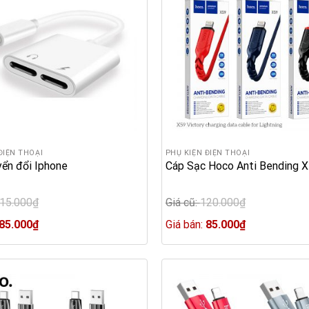
ĐIỆN THOẠI
PHỤ KIỆN ĐIỆN THOẠI
ển đổi Iphone
Cáp Sạc Hoco Anti Bending 
15.000
₫
Giá cũ:
120.000
₫
Original
Current
price
Current
85.000
₫
Giá bán:
85.000
₫
price
was:
price
₫.
is:
120.000₫.
is:
85.000₫.
85.000₫.