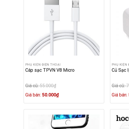
PHỤ KIỆN ĐIỆN THOẠI
PHỤ KIỆN 
Cáp sạc TPVN V8 Micro
Củ Sạc 
Giá cũ:
55.000
₫
Giá cũ:
7
Original
Original
price
Current
price
Giá bán:
50.000
₫
Giá bán:
was:
price
was:
55.000₫.
is:
70.000₫.
50.000₫.