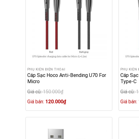
PHỤ KIỆN ĐIỆN THOẠI
PHỤ KIỆN 
Cáp Sạc Hoco Anti-Bending U70 For
Cáp Sạc
Micro
Type-C
Giá cũ:
150.000
₫
Giá cũ:
1
Original
Original
price
Current
price
Giá bán:
120.000
₫
Giá bán:
was:
price
was:
150.000₫.
is:
150.000
120.000₫.