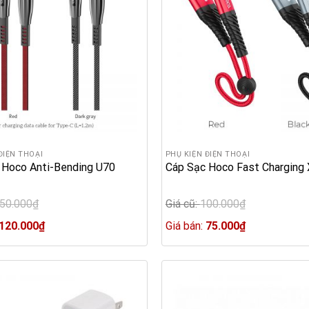
ĐIỆN THOẠI
PHỤ KIỆN ĐIỆN THOẠI
 Hoco Anti-Bending U70
Cáp Sạc Hoco Fast Charging
50.000
₫
Giá cũ:
100.000
₫
Original
Current
price
Current
120.000
₫
Giá bán:
75.000
₫
price
was:
price
₫.
is:
100.000₫.
is:
120.000₫.
75.000₫.