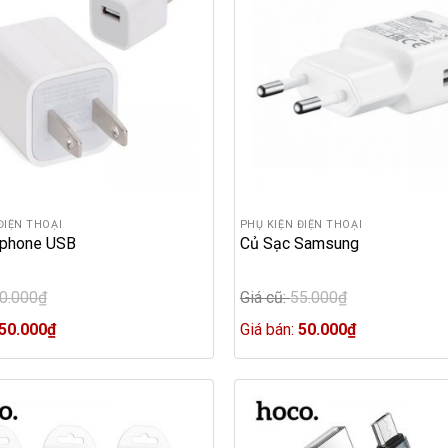
ĐIỆN THOẠI
PHỤ KIỆN ĐIỆN THOẠI
Iphone USB
Củ Sạc Samsung
0.000
₫
Giá cũ:
55.000
₫
Original
Current
price
Current
50.000
₫
Giá bán:
50.000
₫
price
was:
price
is:
55.000₫.
is:
50.000₫.
50.000₫.