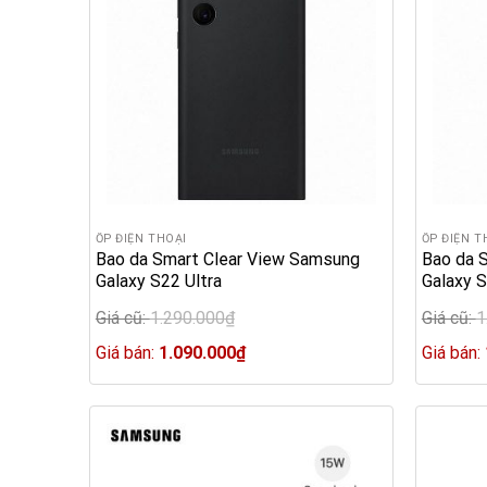
ỐP ĐIỆN THOẠI
ỐP ĐIỆN T
Bao da Smart Clear View Samsung
Bao da 
Galaxy S22 Ultra
Galaxy 
Giá cũ:
1.290.000
₫
Giá cũ:
1
Original
Original
price
Current
price
Giá bán:
1.090.000
₫
Giá bán:
was:
price
was:
1.290.000₫.
is:
1.290.00
1.090.000₫.