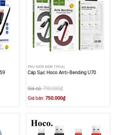
PHỤ KIỆN ĐIỆN THOẠI
X59
Cáp Sạc Hoco Anti-Bending U70
Giá cũ:
790.000
₫
Original
price
Current
Giá bán:
750.000
₫
was:
price
790.000₫.
is:
750.000₫.