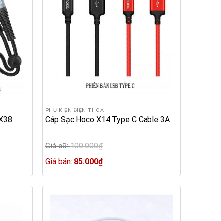
PHỤ KIỆN ĐIỆN THOẠI
 X38
Cáp Sạc Hoco X14 Type C Cable 3A
Giá cũ:
100.000
₫
Original
price
Current
Giá bán:
85.000
₫
was:
price
100.000₫.
is:
85.000₫.