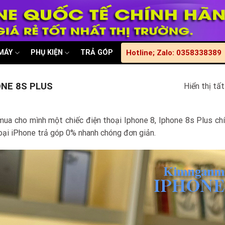
 MÁY
PHỤ KIỆN
TRẢ GÓP
Hotline; Zalo: 0358338389
ONE 8S PLUS
Hiển thị tấ
mua cho mình một chiếc điện thoại Iphone 8, Iphone 8s Plus chí
hoại iPhone trả góp 0% nhanh chóng đơn giản.