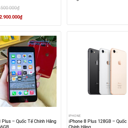
.500.000
₫
Current
2.900.000
₫
price
0₫.
is:
2.900.000₫.
IPHONE
8 Plus – Quốc Tế Chính Hãng
iPhone 8 Plus 128GB – Quốc 
56GB
Chính Hãng