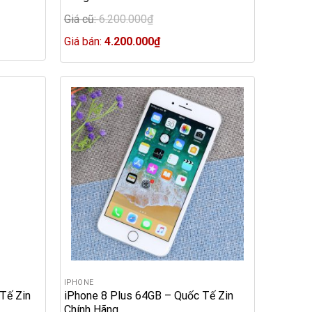
Giá cũ:
6.200.000
₫
Original
price
Current
Giá bán:
4.200.000
₫
was:
price
6.200.000₫.
is:
4.200.000₫.
IPHONE
Tế Zin
iPhone 8 Plus 64GB – Quốc Tế Zin
Chính Hãng