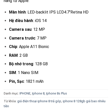
hãng từ Apple.
Màn hình
: LED-backlit IPS LCD4.7″Retina HD
Hệ điều hành
: iOS 14
Camera sau
: 12 MP
Camera trước
: 7 MP
Chip
: Apple A11 Bionic
RAM
: 2 GB
Bộ nhớ trong
: 128 GB
SIM
: 1 Nano SIM
Pin, Sạc
: 1821 mAh
Danh mục:
IPHONE
,
Iphone 8, Iphone 8s Plus
Từ khóa:
giá điện thoại iphone 8 trả góp
,
iphone 8 128gb giá bao nhiêu
tiền