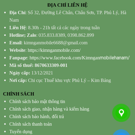
ĐỊA CHỈ LIÊN HỆ
Địa Chỉ
: Số 32, Đường Lê Chân, Châu Sơn, TP. Phủ Lý, Hà
Nam
Liên Hệ
: 8.30h - 21h tất cả các ngày trong tuần
Hotline; Zalo
: 035.833.8389, 0398.862.899
Email
: kimnganmobile6688@gmail.com
Website
:
https://kimnganmobile.com/
mobilehanam/
Fanpage
:
https://www.facebook.com/Kimngan
Mã số thuế: 8670633309-001
Ngày cấp:
13/12/2021
Nơi cấp:
Chi cục Thuế khu vực Phủ Lý – Kim Bảng
CHÍNH SÁCH
Chính sách bảo mật thông tin
Chính sách giao, nhận hàng và kiểm hàng
Chính sách bảo hành, đổi trả
Chính sách thanh toán
Tuyển dụng