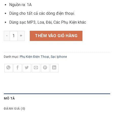
Nguồn ra: 1A
50.000₫.
Dùng cho tất cả các dòng điện thoại.
Dùng sạc MP3, Loa, Đài, Các Phụ Kiện khác
Củ Sạc Iphone USB số lượng
THÊM VÀO GIỎ HÀNG
Danh mục:
Phụ Kiện Điện Thoại
,
Sạc Iphone
MÔ TẢ
ĐÁNH GIÁ (0)