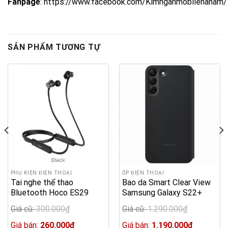
Fanpage
:
https://www.facebook.com/Kimnganmobilehanam/
SẢN PHẨM TƯƠNG TỰ
PHỤ KIỆN ĐIỆN THOẠI
ỐP ĐIỆN THOẠI
Tai nghe thể thao
Bao da Smart Clear View
Bluetooth Hoco ES29
Samsung Galaxy S22+
V5.0
Giá cũ:
300.000
₫
Giá cũ:
1.290.000
₫
Original
Original
price
Current
price
Current
Giá bán:
260.000
₫
Giá bán:
1.190.000
₫