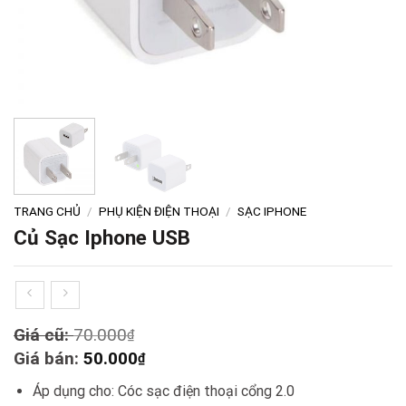
TRANG CHỦ
/
PHỤ KIỆN ĐIỆN THOẠI
/
SẠC IPHONE
Củ Sạc Iphone USB
Original
Giá cũ:
70.000
₫
price
Current
Giá bán:
50.000
₫
was:
price
Áp dụng cho: Cóc sạc điện thoại cổng 2.0
70.000₫.
is: