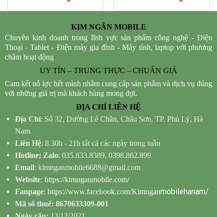
was:
price
was:
price
300.000₫.
is:
1.290.000₫.
is:
260.000₫.
1.190.000
KIM NGÂN MOBILE
Chuyên kinh doanh trong lĩnh vực sản phẩm công nghệ - Điện
Thoại - Tablet - Điện máy gia đình - Máy tính, laptop với phương
châm hoạt động
UY TÍN – TRUNG THỰC – CHUẨN GIÁ
Cam kết nỗ lực hết mình nhằm cung cấp sản phẩm và dịch vụ đúng
với những giá trị mà khách hàng mong đợi.
ĐỊA CHỈ LIÊN HỆ
Địa Chỉ
: Số 32, Đường Lê Chân, Châu Sơn, TP. Phủ Lý, Hà
Nam
Liên Hệ
: 8.30h - 21h tất cả các ngày trong tuần
Hotline; Zalo
: 035.833.8389, 0398.862.899
Email
: kimnganmobile6688@gmail.com
Website
:
https://kimnganmobile.com/
mobilehanam/
Fanpage
:
https://www.facebook.com/Kimngan
Mã số thuế: 8670633309-001
Ngày cấp:
13/12/2021