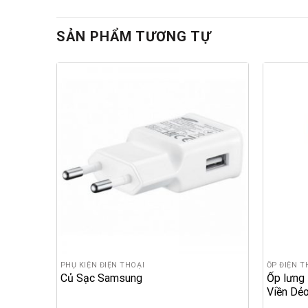
SẢN PHẨM TƯƠNG TỰ
PHỤ KIỆN ĐIỆN THOẠI
ỐP ĐIỆN T
X38
Củ Sạc Samsung
Ốp lưng
Viền Dẻ