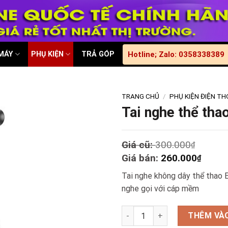
 MÁY
PHỤ KIỆN
TRẢ GÓP
Hotline; Zalo: 0358338389
TRANG CHỦ
/
PHỤ KIỆN ĐIỆN TH
Tai nghe thể th
Origin
Giá cũ:
300.000
₫
price
Curre
Giá bán:
260.000
₫
was:
price
Tai nghe không dây thể thao 
300.00
is:
nghe gọi với cáp mềm
260.0
Tai nghe thể thao Bluetooth 
THÊM VÀO