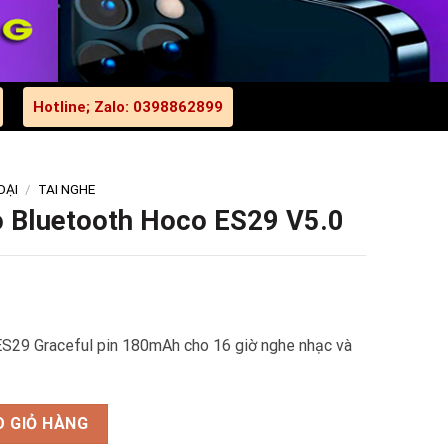
Hotline; Zalo: 0398862899
OẠI
/
TAI NGHE
ao Bluetooth Hoco ES29 V5.0
al
nt
ES29 Graceful pin 180mAh cho 16 giờ nghe nhạc và
0₫.
00₫.
Hoco ES29 V5.0 số lượng
 GIỎ HÀNG