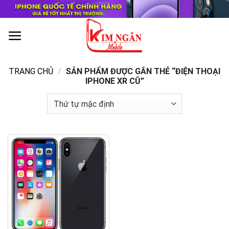
Skip
to
content
0
TRANG CHỦ
/
SẢN PHẨM ĐƯỢC GẮN THẺ “ĐIỆN THOẠI
IPHONE XR CŨ”