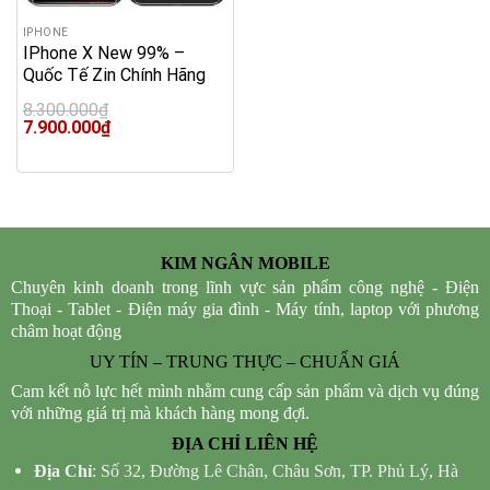
IPHONE
IPhone X New 99% –
Quốc Tế Zin Chính Hãng
8.300.000
₫
Original
Current
7.900.000
₫
price
price
was:
is:
8.300.000₫.
7.900.000₫.
KIM NGÂN MOBILE
Chuyên kinh doanh trong lĩnh vực sản phẩm công nghệ - Điện
Thoại - Tablet - Điện máy gia đình - Máy tính, laptop với phương
châm hoạt động
UY TÍN – TRUNG THỰC – CHUẨN GIÁ
Cam kết nỗ lực hết mình nhằm cung cấp sản phẩm và dịch vụ đúng
với những giá trị mà khách hàng mong đợi.
ĐỊA CHỈ LIÊN HỆ
Địa Chỉ
: Số 32, Đường Lê Chân, Châu Sơn, TP. Phủ Lý, Hà