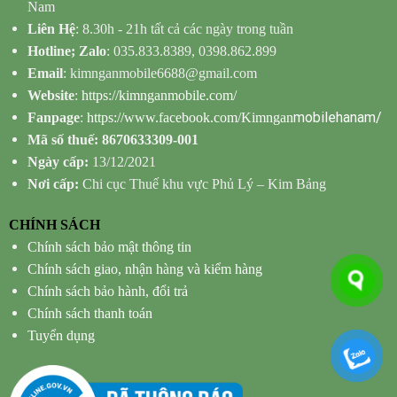
Nam
Liên Hệ
: 8.30h - 21h tất cả các ngày trong tuần
Hotline; Zalo
: 035.833.8389, 0398.862.899
Email
: kimnganmobile6688@gmail.com
Website
:
https://kimnganmobile.com/
mobilehanam/
Fanpage
:
https://www.facebook.com/Kimngan
Mã số thuế: 8670633309-001
Ngày cấp:
13/12/2021
Nơi cấp:
Chi cục Thuế khu vực Phủ Lý – Kim Bảng
CHÍNH SÁCH
Chính sách bảo mật thông tin
Chính sách giao, nhận hàng và kiểm hàng
Chính sách bảo hành, đổi trả
Chính sách thanh toán
Tuyển dụng