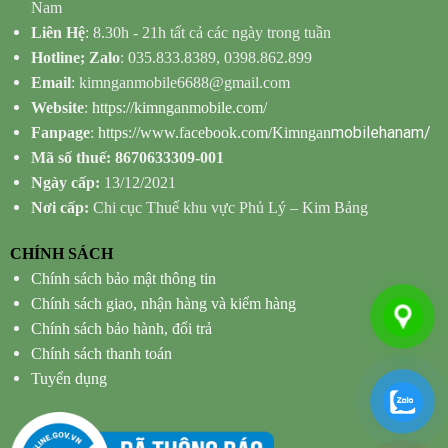
Nam
Liên Hệ
: 8.30h - 21h tất cả các ngày trong tuần
Hotline; Zalo
: 035.833.8389, 0398.862.899
Email
: kimnganmobile6688@gmail.com
Website
:
https://kimnganmobile.com/
mobilehanam/
Fanpage
:
https://www.facebook.com/Kimngan
Mã số thuế: 8670633309-001
Ngày cấp:
13/12/2021
Nơi cấp:
Chi cục Thuế khu vực Phủ Lý – Kim Bảng
CHÍNH SÁCH
Chính sách bảo mật thông tin
Chính sách giao, nhận hàng và kiểm hàng
Chính sách bảo hành, đổi trả
Chính sách thanh toán
Tuyển dụng