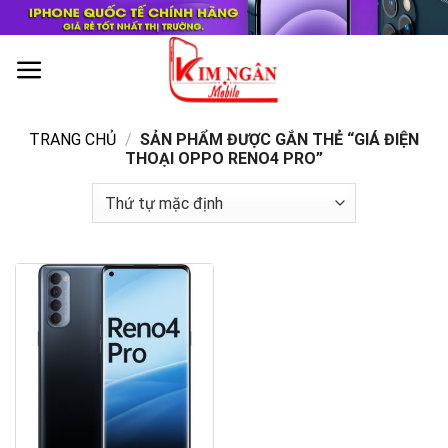
Skip
to
content
0
TRANG CHỦ
/
SẢN PHẨM ĐƯỢC GẮN THẺ “GIÁ ĐIỆN
THOẠI OPPO RENO4 PRO”