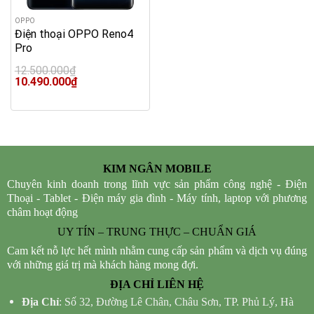
OPPO
Điện thoại OPPO Reno4
Pro
12.500.000
₫
Original
Current
10.490.000
₫
price
price
was:
is:
12.500.000₫.
10.490.000₫.
KIM NGÂN MOBILE
Chuyên kinh doanh trong lĩnh vực sản phẩm công nghệ - Điện
Thoại - Tablet - Điện máy gia đình - Máy tính, laptop với phương
châm hoạt động
UY TÍN – TRUNG THỰC – CHUẨN GIÁ
Cam kết nỗ lực hết mình nhằm cung cấp sản phẩm và dịch vụ đúng
với những giá trị mà khách hàng mong đợi.
ĐỊA CHỈ LIÊN HỆ
Địa Chỉ
: Số 32, Đường Lê Chân, Châu Sơn, TP. Phủ Lý, Hà