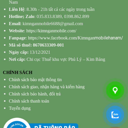
Nam
Liên Hệ
: 8.30h - 21h tất cả các ngày trong tuần
Hotline; Zalo
: 035.833.8389, 0398.862.899
Email
: kimnganmobile6688@gmail.com
Website
:
https://kimnganmobile.com/
mobilehanam/
Fanpage
:
https://www.facebook.com/Kimngan
Mã số thuế: 8670633309-001
Ngày cấp:
13/12/2021
Nơi cấp:
Chi cục Thuế khu vực Phủ Lý – Kim Bảng
CHÍNH SÁCH
Chính sách bảo mật thông tin
Chính sách giao, nhận hàng và kiểm hàng
Chính sách bảo hành, đổi trả
Chính sách thanh toán
Tuyển dụng