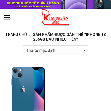
Skip
to
content
0
TRANG CHỦ
/
SẢN PHẨM ĐƯỢC GẮN THẺ “IPHONE 13
256GB BAO NHIÊU TIỀN”