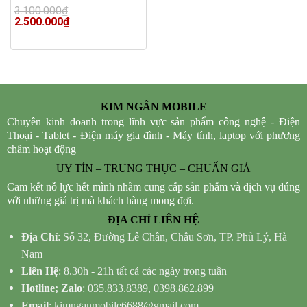
3.100.000
₫
Original
Current
2.500.000
₫
price
price
was:
is:
3.100.000₫.
2.500.000₫.
KIM NGÂN MOBILE
Chuyên kinh doanh trong lĩnh vực sản phẩm công nghệ - Điện
Thoại - Tablet - Điện máy gia đình - Máy tính, laptop với phương
châm hoạt động
UY TÍN – TRUNG THỰC – CHUẨN GIÁ
Cam kết nỗ lực hết mình nhằm cung cấp sản phẩm và dịch vụ đúng
với những giá trị mà khách hàng mong đợi.
ĐỊA CHỈ LIÊN HỆ
Địa Chỉ
: Số 32, Đường Lê Chân, Châu Sơn, TP. Phủ Lý, Hà
Nam
Liên Hệ
: 8.30h - 21h tất cả các ngày trong tuần
Hotline; Zalo
: 035.833.8389, 0398.862.899
Email
: kimnganmobile6688@gmail.com