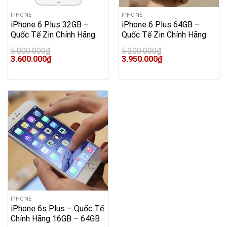
IPHONE
IPHONE
iPhone 6 Plus 32GB –
iPhone 6 Plus 64GB –
Quốc Tế Zin Chính Hãng
Quốc Tế Zin Chính Hãng
5.000.000
₫
5.200.000
₫
Original
Current
Original
Current
3.600.000
₫
3.950.000
₫
price
price
price
price
was:
is:
was:
is:
5.000.000₫.
3.600.000₫.
5.200.000₫.
3.950.000₫.
IPHONE
iPhone 6s Plus – Quốc Tế
Chính Hãng 16GB – 64GB