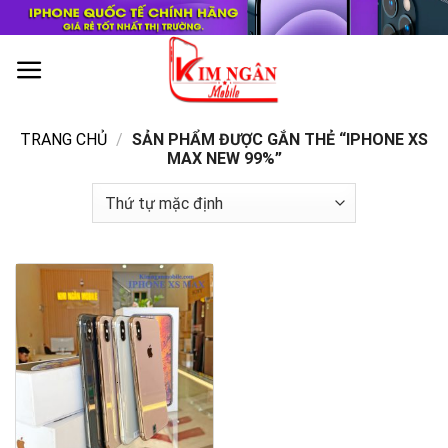
Skip
to
content
0
TRANG CHỦ
/
SẢN PHẨM ĐƯỢC GẮN THẺ “IPHONE XS
MAX NEW 99%”