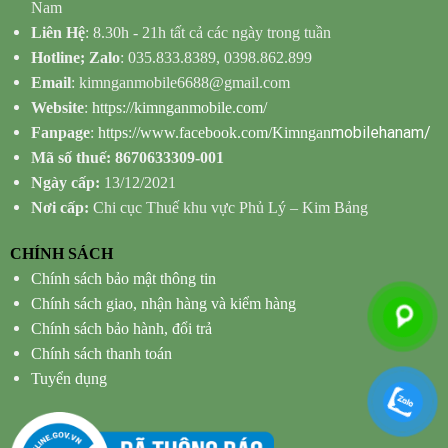
Nam
Liên Hệ
: 8.30h - 21h tất cả các ngày trong tuần
Hotline; Zalo
: 035.833.8389, 0398.862.899
Email
: kimnganmobile6688@gmail.com
Website
:
https://kimnganmobile.com/
mobilehanam/
Fanpage
:
https://www.facebook.com/Kimngan
Mã số thuế: 8670633309-001
Ngày cấp:
13/12/2021
Nơi cấp:
Chi cục Thuế khu vực Phủ Lý – Kim Bảng
CHÍNH SÁCH
Chính sách bảo mật thông tin
Chính sách giao, nhận hàng và kiểm hàng
Chính sách bảo hành, đổi trả
Chính sách thanh toán
Tuyển dụng