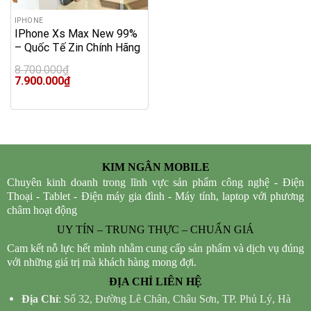
IPHONE
IPhone Xs Max New 99%
– Quốc Tế Zin Chính Hãng
8.700.000
₫
Original
Current
7.900.000
₫
price
price
was:
is:
8.700.000₫.
7.900.000₫.
KIM NGÂN MOBILE
Chuyên kinh doanh trong lĩnh vực sản phẩm công nghệ - Điện
Thoại - Tablet - Điện máy gia đình - Máy tính, laptop với phương
châm hoạt động
UY TÍN – TRUNG THỰC – CHUẨN GIÁ
Cam kết nỗ lực hết mình nhằm cung cấp sản phẩm và dịch vụ đúng
với những giá trị mà khách hàng mong đợi.
ĐỊA CHỈ LIÊN HỆ
Địa Chỉ
: Số 32, Đường Lê Chân, Châu Sơn, TP. Phủ Lý, Hà