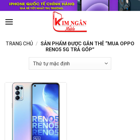
Skip
to
content
0
TRANG CHỦ
/
SẢN PHẨM ĐƯỢC GẮN THẺ “MUA OPPO
RENO5 5G TRẢ GÓP”