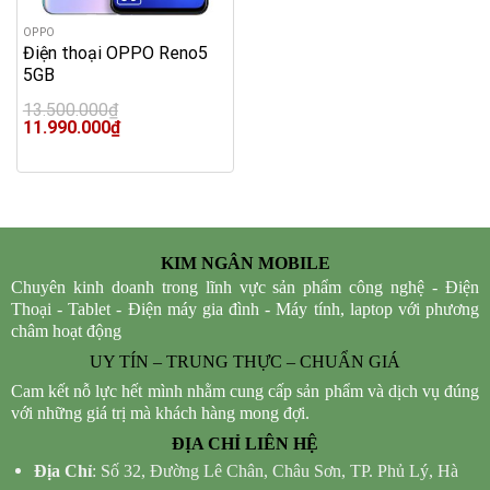
OPPO
Điện thoại OPPO Reno5
5GB
13.500.000
₫
Original
Current
11.990.000
₫
price
price
was:
is:
13.500.000₫.
11.990.000₫.
KIM NGÂN MOBILE
Chuyên kinh doanh trong lĩnh vực sản phẩm công nghệ - Điện
Thoại - Tablet - Điện máy gia đình - Máy tính, laptop với phương
châm hoạt động
UY TÍN – TRUNG THỰC – CHUẨN GIÁ
Cam kết nỗ lực hết mình nhằm cung cấp sản phẩm và dịch vụ đúng
với những giá trị mà khách hàng mong đợi.
ĐỊA CHỈ LIÊN HỆ
Địa Chỉ
: Số 32, Đường Lê Chân, Châu Sơn, TP. Phủ Lý, Hà