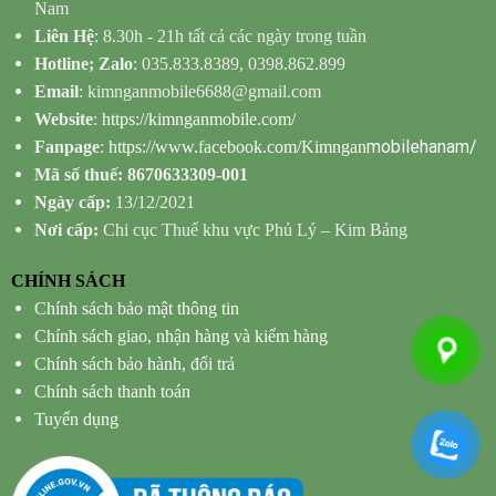
Nam
Liên Hệ
: 8.30h - 21h tất cả các ngày trong tuần
Hotline; Zalo
: 035.833.8389, 0398.862.899
Email
: kimnganmobile6688@gmail.com
Website
:
https://kimnganmobile.com/
mobilehanam/
Fanpage
:
https://www.facebook.com/Kimngan
Mã số thuế: 8670633309-001
Ngày cấp:
13/12/2021
Nơi cấp:
Chi cục Thuế khu vực Phủ Lý – Kim Bảng
CHÍNH SÁCH
Chính sách bảo mật thông tin
Chính sách giao, nhận hàng và kiểm hàng
Chính sách bảo hành, đổi trả
Chính sách thanh toán
Tuyển dụng