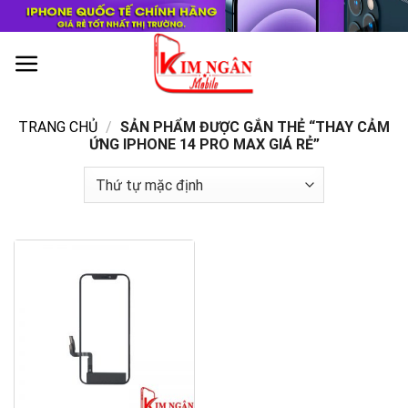
Skip
to
content
0
TRANG CHỦ
/
SẢN PHẨM ĐƯỢC GẮN THẺ “THAY CẢM
ỨNG IPHONE 14 PRO MAX GIÁ RẺ”