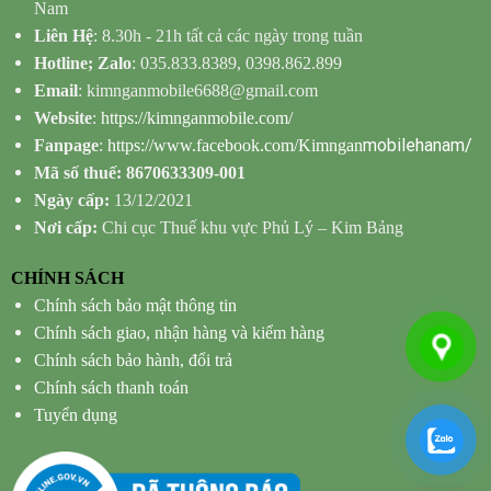
Nam
Liên Hệ
: 8.30h - 21h tất cả các ngày trong tuần
Hotline; Zalo
: 035.833.8389, 0398.862.899
Email
: kimnganmobile6688@gmail.com
Website
:
https://kimnganmobile.com/
mobilehanam/
Fanpage
:
https://www.facebook.com/Kimngan
Mã số thuế: 8670633309-001
Ngày cấp:
13/12/2021
Nơi cấp:
Chi cục Thuế khu vực Phủ Lý – Kim Bảng
CHÍNH SÁCH
Chính sách bảo mật thông tin
Chính sách giao, nhận hàng và kiểm hàng
Chính sách bảo hành, đổi trả
Chính sách thanh toán
Tuyển dụng