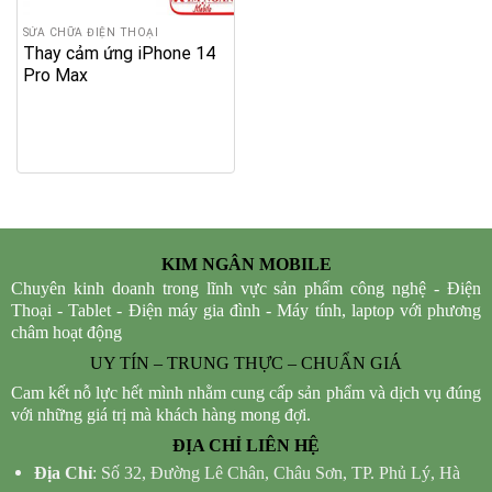
SỬA CHỮA ĐIỆN THOẠI
Thay cảm ứng iPhone 14
Pro Max
KIM NGÂN MOBILE
Chuyên kinh doanh trong lĩnh vực sản phẩm công nghệ - Điện
Thoại - Tablet - Điện máy gia đình - Máy tính, laptop với phương
châm hoạt động
UY TÍN – TRUNG THỰC – CHUẨN GIÁ
Cam kết nỗ lực hết mình nhằm cung cấp sản phẩm và dịch vụ đúng
với những giá trị mà khách hàng mong đợi.
ĐỊA CHỈ LIÊN HỆ
Địa Chỉ
: Số 32, Đường Lê Chân, Châu Sơn, TP. Phủ Lý, Hà