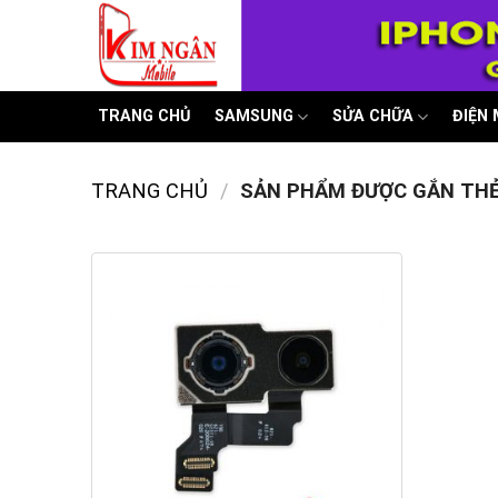
Skip
to
content
TRANG CHỦ
SAMSUNG
SỬA CHỮA
ĐIỆN
TRANG CHỦ
/
SẢN PHẨM ĐƯỢC GẮN THẺ 