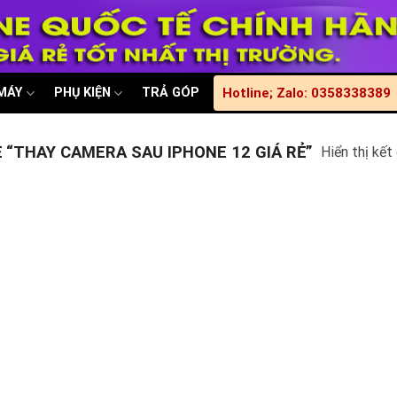
 MÁY
PHỤ KIỆN
TRẢ GÓP
Hotline; Zalo: 0358338389
“THAY CAMERA SAU IPHONE 12 GIÁ RẺ”
Hiển thị kết