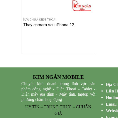
SỬA CHỮA ĐIỆN THOẠI
Thay camera sau iPhone 12
KIM NGÂN MOBILE
Chuyên kinh doanh trong lĩnh vực sản
Địa Ch
phẩm công nghệ - Điện Thoại - Tablet -
Liên 
Điện máy gia đình - Máy tính, laptop với
Hotlin
phương châm hoạt động
Email
UY TÍN – TRUNG THỰC – CHUẨN
Websit
GIÁ
Fanpa