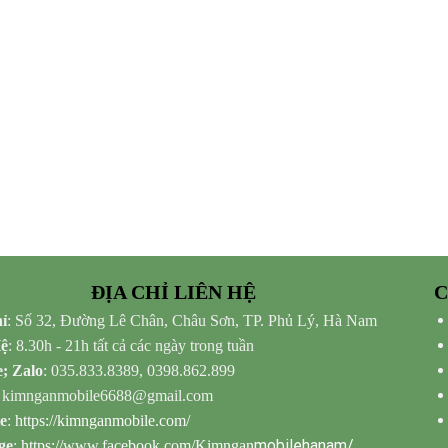
ĐỊA CHỈ LIÊN HỆ
C
ỉ
: Số 32, Đường Lê Chân, Châu Sơn, TP. Phủ Lý, Hà Nam
Hệ
: 8.30h - 21h tất cả các ngày trong tuần
e; Zalo
: 035.833.8389, 0398.862.899
: kimnganmobile6688@gmail.com
e
:
https://kimnganmobile.com/
mobilehanam/
ge
:
https://www.facebook.com/Kimngan