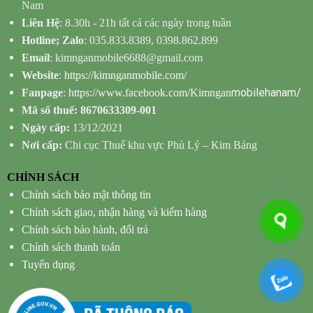
Nam
Liên Hệ
: 8.30h - 21h tất cả các ngày trong tuần
Hotline; Zalo
: 035.833.8389, 0398.862.899
Email
: kimnganmobile6688@gmail.com
Website
:
https://kimnganmobile.com/
mobilehanam/
Fanpage
:
https://www.facebook.com/Kimngan
Mã số thuế: 8670633309-001
Ngày cấp:
13/12/2021
Nơi cấp:
Chi cục Thuế khu vực Phủ Lý – Kim Bảng
CHÍNH SÁCH
Chính sách bảo mật thông tin
Chính sách giao, nhận hàng và kiểm hàng
Chính sách bảo hành, đổi trả
Chính sách thanh toán
Tuyển dụng