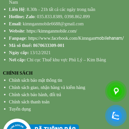
Nam
Liên Hệ
: 8.30h - 21h tất cả các ngày trong tuần
Hotline; Zalo
: 035.833.8389, 0398.862.899
Email
: kimnganmobile6688@gmail.com
Website
:
https://kimnganmobile.com/
mobilehanam/
Fanpage
:
https://www.facebook.com/Kimngan
Mã số thuế: 8670633309-001
Ngày cấp:
13/12/2021
Nơi cấp:
Chi cục Thuế khu vực Phủ Lý – Kim Bảng
CHÍNH SÁCH
Chính sách bảo mật thông tin
Chính sách giao, nhận hàng và kiểm hàng
Chính sách bảo hành, đổi trả
Chính sách thanh toán
Tuyển dụng