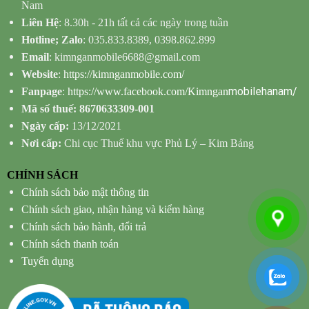
Nam
Liên Hệ
: 8.30h - 21h tất cả các ngày trong tuần
Hotline; Zalo
: 035.833.8389, 0398.862.899
Email
: kimnganmobile6688@gmail.com
Website
:
https://kimnganmobile.com/
mobilehanam/
Fanpage
:
https://www.facebook.com/Kimngan
Mã số thuế: 8670633309-001
Ngày cấp:
13/12/2021
Nơi cấp:
Chi cục Thuế khu vực Phủ Lý – Kim Bảng
CHÍNH SÁCH
Chính sách bảo mật thông tin
Chính sách giao, nhận hàng và kiểm hàng
Chính sách bảo hành, đổi trả
Chính sách thanh toán
Tuyển dụng