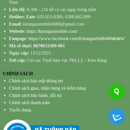
Nam
Liên Hệ
: 8.30h - 21h tất cả các ngày trong tuần
Hotline; Zalo
: 035.833.8389, 0398.862.899
Email
: kimnganmobile6688@gmail.com
Website
:
https://kimnganmobile.com/
mobilehanam/
Fanpage
:
https://www.facebook.com/Kimngan
Mã số thuế: 8670633309-001
Ngày cấp:
13/12/2021
Nơi cấp:
Chi cục Thuế khu vực Phủ Lý – Kim Bảng
CHÍNH SÁCH
Chính sách bảo mật thông tin
Chính sách giao, nhận hàng và kiểm hàng
Chính sách bảo hành, đổi trả
Chính sách thanh toán
Tuyển dụng