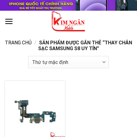
Skip
to
content
0
TRANG CHỦ
/
SẢN PHẨM ĐƯỢC GẮN THẺ “THAY CHÂN
SẠC SAMSUNG S8 UY TÍN”