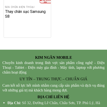
SỬA CHỮA ĐIỆN THOẠI
Thay chân sạc Samsung
S8
KIM NGÂN MOBILE
Chuyên kinh doanh trong lĩnh vực sản phẩm công nghệ - Điện
Thoại - Tablet - Điện máy gia đình - Máy tính, laptop với phương
châm hoạt động
UY TÍN – TRUNG THỰC – CHUẨN GIÁ
Cam kết nỗ lực hết mình nhằm cung cấp sản phẩm và dịch vụ đúng
với những giá trị mà khách hàng mong đợi.
ĐỊA CHỈ LIÊN HỆ
Địa Chỉ
: Số 32, Đường Lê Chân, Châu Sơn, TP. Phủ Lý, Hà