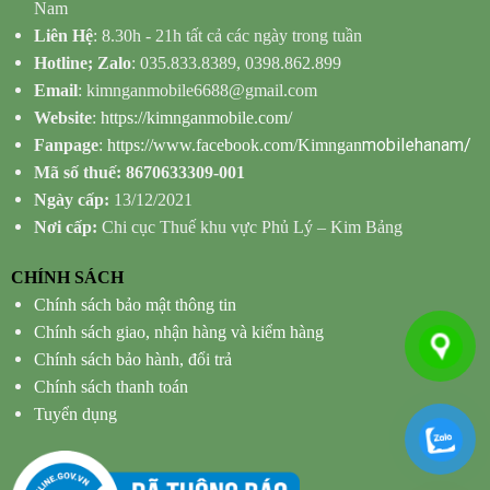
Nam
Liên Hệ
: 8.30h - 21h tất cả các ngày trong tuần
Hotline; Zalo
: 035.833.8389, 0398.862.899
Email
: kimnganmobile6688@gmail.com
Website
:
https://kimnganmobile.com/
mobilehanam/
Fanpage
:
https://www.facebook.com/Kimngan
Mã số thuế: 8670633309-001
Ngày cấp:
13/12/2021
Nơi cấp:
Chi cục Thuế khu vực Phủ Lý – Kim Bảng
CHÍNH SÁCH
Chính sách bảo mật thông tin
Chính sách giao, nhận hàng và kiểm hàng
Chính sách bảo hành, đổi trả
Chính sách thanh toán
Tuyển dụng