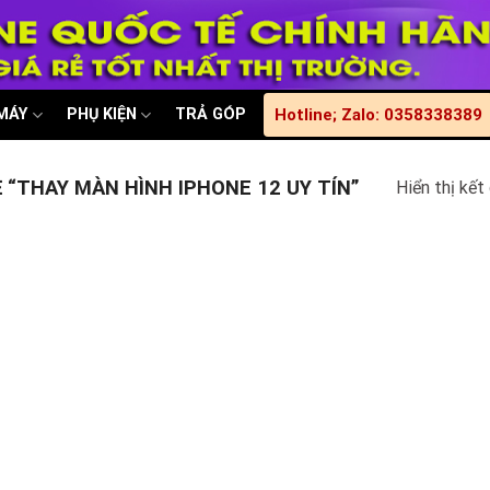
 MÁY
PHỤ KIỆN
TRẢ GÓP
Hotline; Zalo: 0358338389
“THAY MÀN HÌNH IPHONE 12 UY TÍN”
Hiển thị kết