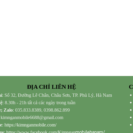
ĐỊA CHỈ LIÊN HỆ
C
ỉ
: Số 32, Đường Lê Chân, Châu Sơn, TP. Phủ Lý, Hà Nam
Hệ
: 8.30h - 21h tất cả các ngày trong tuần
e; Zalo
: 035.833.8389, 0398.862.899
: kimnganmobile6688@gmail.com
e
:
https://kimnganmobile.com/
mobilehanam/
ge
:
https://www.facebook.com/Kimngan