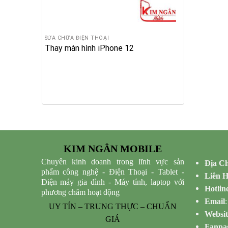
SỬA CHỮA ĐIỆN THOẠI
Thay màn hình iPhone 12
KIM NGÂN MOBILE
Chuyên kinh doanh trong lĩnh vực sản
Địa Ch
phẩm công nghệ - Điện Thoại - Tablet -
Liên 
Điện máy gia đình - Máy tính, laptop với
Hotlin
phương châm hoạt động
Email
UY TÍN – TRUNG THỰC – CHUẨN
Websit
GIÁ
Fanpa