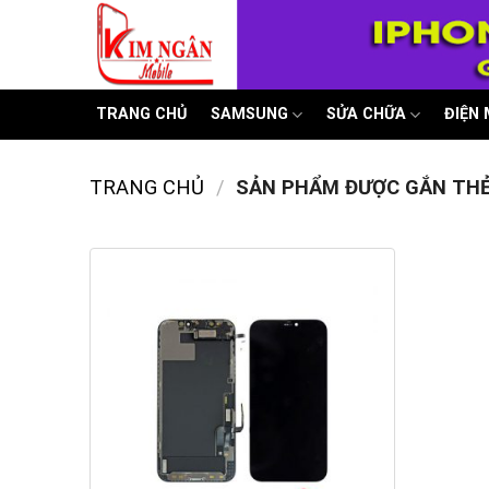
Skip
to
content
TRANG CHỦ
SAMSUNG
SỬA CHỮA
ĐIỆN
TRANG CHỦ
/
SẢN PHẨM ĐƯỢC GẮN THẺ 