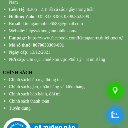
Nam
Liên Hệ
: 8.30h - 21h tất cả các ngày trong tuần
Hotline; Zalo
: 035.833.8389, 0398.862.899
Email
: kimnganmobile6688@gmail.com
Website
:
https://kimnganmobile.com/
mobilehanam/
Fanpage
:
https://www.facebook.com/Kimngan
Mã số thuế: 8670633309-001
Ngày cấp:
13/12/2021
Nơi cấp:
Chi cục Thuế khu vực Phủ Lý – Kim Bảng
CHÍNH SÁCH
Chính sách bảo mật thông tin
Chính sách giao, nhận hàng và kiểm hàng
Chính sách bảo hành, đổi trả
Chính sách thanh toán
Tuyển dụng