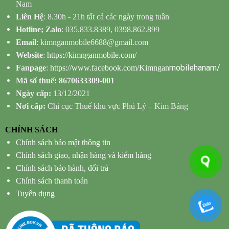
Nam
Liên Hệ
: 8.30h - 21h tất cả các ngày trong tuần
Hotline; Zalo
: 035.833.8389, 0398.862.899
Email
: kimnganmobile6688@gmail.com
Website
:
https://kimnganmobile.com/
mobilehanam/
Fanpage
:
https://www.facebook.com/Kimngan
Mã số thuế: 8670633309-001
Ngày cấp:
13/12/2021
Nơi cấp:
Chi cục Thuế khu vực Phủ Lý – Kim Bảng
CHÍNH SÁCH
Chính sách bảo mật thông tin
Chính sách giao, nhận hàng và kiểm hàng
Chính sách bảo hành, đổi trả
Chính sách thanh toán
Tuyển dụng