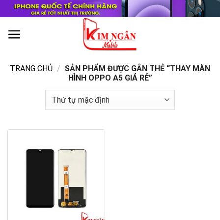
Skip
to
content
0
TRANG CHỦ
/
SẢN PHẨM ĐƯỢC GẮN THẺ “THAY MÀN
HÌNH OPPO A5 GIÁ RẺ”