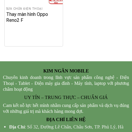
SỬA CHỮA ĐIỆN THOẠI
Thay màn hình Oppo
Reno2 F
KIM NGÂN MOBILE
Chuyên kinh doanh trong lĩnh vực sản phẩm công nghệ - Điện
Thoại - Tablet - Điện máy gia đình - Máy tính, laptop với phương
châm hoạt động
UY TÍN – TRUNG THỰC – CHUẨN GIÁ
Cam kết nỗ lực hết mình nhằm cung cấp sản phẩm và dịch vụ đúng
với những giá trị mà khách hàng mong đợi.
ĐỊA CHỈ LIÊN HỆ
Địa Chỉ
: Số 32, Đường Lê Chân, Châu Sơn, TP. Phủ Lý, Hà