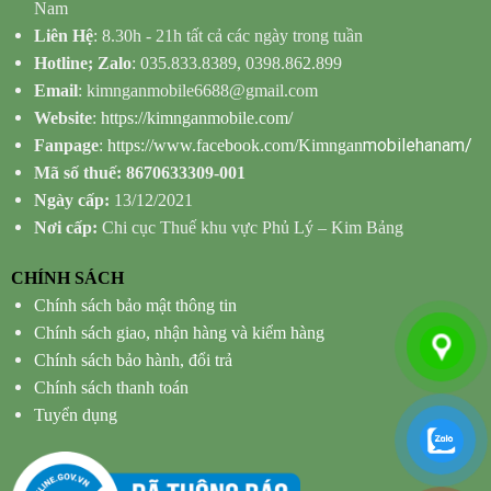
Nam
Liên Hệ
: 8.30h - 21h tất cả các ngày trong tuần
Hotline; Zalo
: 035.833.8389, 0398.862.899
Email
: kimnganmobile6688@gmail.com
Website
:
https://kimnganmobile.com/
mobilehanam/
Fanpage
:
https://www.facebook.com/Kimngan
Mã số thuế: 8670633309-001
Ngày cấp:
13/12/2021
Nơi cấp:
Chi cục Thuế khu vực Phủ Lý – Kim Bảng
CHÍNH SÁCH
Chính sách bảo mật thông tin
Chính sách giao, nhận hàng và kiểm hàng
Chính sách bảo hành, đổi trả
Chính sách thanh toán
Tuyển dụng