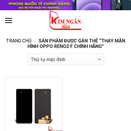
Skip
to
content
0
TRANG CHỦ
/
SẢN PHẨM ĐƯỢC GẮN THẺ “THAY MÀN
HÌNH OPPO RENO2 F CHÍNH HÃNG”