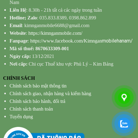
Nam
Liên Hệ
: 8.30h - 21h tất cả các ngày trong tuần
Hotline; Zalo
: 035.833.8389, 0398.862.899
Email
: kimnganmobile6688@gmail.com
Website
:
https://kimnganmobile.com/
mobilehanam/
Fanpage
:
https://www.facebook.com/Kimngan
Mã số thuế: 8670633309-001
Ngày cấp:
13/12/2021
Nơi cấp:
Chi cục Thuế khu vực Phủ Lý – Kim Bảng
CHÍNH SÁCH
Chính sách bảo mật thông tin
Chính sách giao, nhận hàng và kiểm hàng
Chính sách bảo hành, đổi trả
Chính sách thanh toán
Tuyển dụng