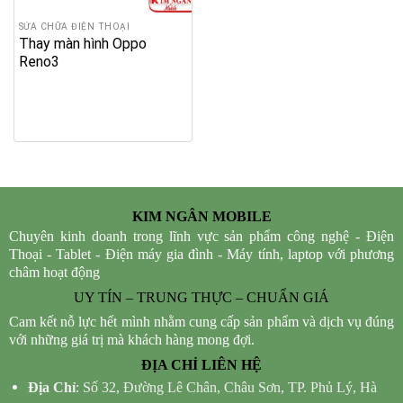
SỬA CHỮA ĐIỆN THOẠI
Thay màn hình Oppo
Reno3
KIM NGÂN MOBILE
Chuyên kinh doanh trong lĩnh vực sản phẩm công nghệ - Điện
Thoại - Tablet - Điện máy gia đình - Máy tính, laptop với phương
châm hoạt động
UY TÍN – TRUNG THỰC – CHUẨN GIÁ
Cam kết nỗ lực hết mình nhằm cung cấp sản phẩm và dịch vụ đúng
với những giá trị mà khách hàng mong đợi.
ĐỊA CHỈ LIÊN HỆ
Địa Chỉ
: Số 32, Đường Lê Chân, Châu Sơn, TP. Phủ Lý, Hà