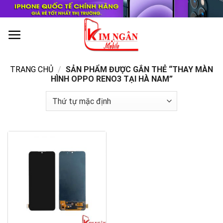
Skip
to
content
0
TRANG CHỦ
/
SẢN PHẨM ĐƯỢC GẮN THẺ “THAY MÀN
HÌNH OPPO RENO3 TẠI HÀ NAM”