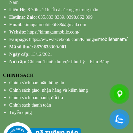
Nam
Liên Hệ
: 8.30h - 21h tất cả các ngày trong tuần
Hotline; Zalo
: 035.833.8389, 0398.862.899
Email
: kimnganmobile6688@gmail.com
Website
:
https://kimnganmobile.com/
mobilehanam/
Fanpage
:
https://www.facebook.com/Kimngan
Mã số thuế: 8670633309-001
Ngày cấp:
13/12/2021
Nơi cấp:
Chi cục Thuế khu vực Phủ Lý – Kim Bảng
CHÍNH SÁCH
Chính sách bảo mật thông tin
Chính sách giao, nhận hàng và kiểm hàng
Chính sách bảo hành, đổi trả
Chính sách thanh toán
Tuyển dụng