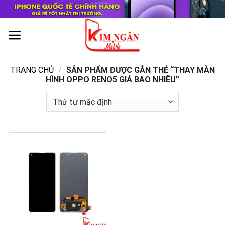
Skip
to
content
0
TRANG CHỦ
/
SẢN PHẨM ĐƯỢC GẮN THẺ “THAY MÀN
HÌNH OPPO RENO5 GIÁ BAO NHIÊU”