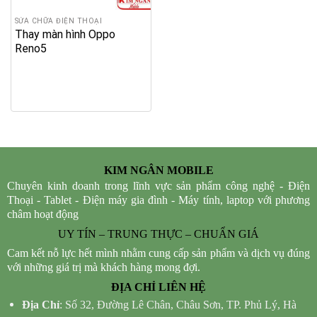
SỬA CHỮA ĐIỆN THOẠI
Thay màn hình Oppo
Reno5
KIM NGÂN MOBILE
Chuyên kinh doanh trong lĩnh vực sản phẩm công nghệ - Điện
Thoại - Tablet - Điện máy gia đình - Máy tính, laptop với phương
châm hoạt động
UY TÍN – TRUNG THỰC – CHUẨN GIÁ
Cam kết nỗ lực hết mình nhằm cung cấp sản phẩm và dịch vụ đúng
với những giá trị mà khách hàng mong đợi.
ĐỊA CHỈ LIÊN HỆ
Địa Chỉ
: Số 32, Đường Lê Chân, Châu Sơn, TP. Phủ Lý, Hà