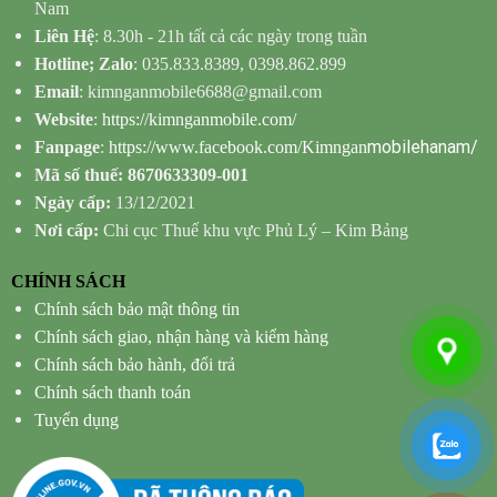
Nam
Liên Hệ
: 8.30h - 21h tất cả các ngày trong tuần
Hotline; Zalo
: 035.833.8389, 0398.862.899
Email
: kimnganmobile6688@gmail.com
Website
:
https://kimnganmobile.com/
mobilehanam/
Fanpage
:
https://www.facebook.com/Kimngan
Mã số thuế: 8670633309-001
Ngày cấp:
13/12/2021
Nơi cấp:
Chi cục Thuế khu vực Phủ Lý – Kim Bảng
CHÍNH SÁCH
Chính sách bảo mật thông tin
Chính sách giao, nhận hàng và kiểm hàng
Chính sách bảo hành, đổi trả
Chính sách thanh toán
Tuyển dụng