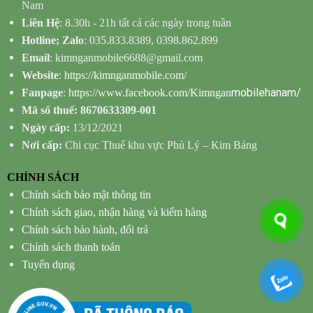
Nam
Liên Hệ
: 8.30h - 21h tất cả các ngày trong tuần
Hotline; Zalo
: 035.833.8389, 0398.862.899
Email
: kimnganmobile6688@gmail.com
Website
:
https://kimnganmobile.com/
mobilehanam/
Fanpage
:
https://www.facebook.com/Kimngan
Mã số thuế: 8670633309-001
Ngày cấp:
13/12/2021
Nơi cấp:
Chi cục Thuế khu vực Phủ Lý – Kim Bảng
CHÍNH SÁCH
Chính sách bảo mật thông tin
Chính sách giao, nhận hàng và kiểm hàng
Chính sách bảo hành, đổi trả
Chính sách thanh toán
Tuyển dụng