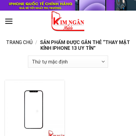
Skip
to
content
0
TRANG CHỦ
/
SẢN PHẨM ĐƯỢC GẮN THẺ “THAY MẶT
KÍNH IPHONE 13 UY TÍN”