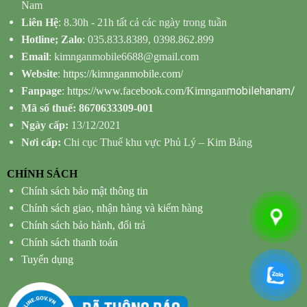
Nam
Liên Hệ
: 8.30h - 21h tất cả các ngày trong tuần
Hotline; Zalo
: 035.833.8389, 0398.862.899
Email
: kimnganmobile6688@gmail.com
Website
:
https://kimnganmobile.com/
mobilehanam/
Fanpage
:
https://www.facebook.com/Kimngan
Mã số thuế: 8670633309-001
Ngày cấp:
13/12/2021
Nơi cấp:
Chi cục Thuế khu vực Phủ Lý – Kim Bảng
CHÍNH SÁCH
Chính sách bảo mật thông tin
Chính sách giao, nhận hàng và kiểm hàng
Chính sách bảo hành, đổi trả
Chính sách thanh toán
Tuyển dụng