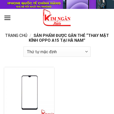
Skip
to
content
0
TRANG CHỦ
/
SẢN PHẨM ĐƯỢC GẮN THẺ “THAY MẶT
KÍNH OPPO A15 TẠI HÀ NAM”