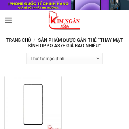
Skip
to
content
0
TRANG CHỦ
/
SẢN PHẨM ĐƯỢC GẮN THẺ “THAY MẶT
KÍNH OPPO A37F GIÁ BAO NHIÊU”