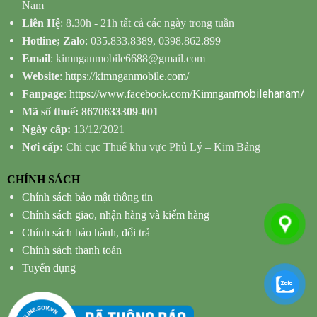
Nam
Liên Hệ
: 8.30h - 21h tất cả các ngày trong tuần
Hotline; Zalo
: 035.833.8389, 0398.862.899
Email
: kimnganmobile6688@gmail.com
Website
:
https://kimnganmobile.com/
mobilehanam/
Fanpage
:
https://www.facebook.com/Kimngan
Mã số thuế: 8670633309-001
Ngày cấp:
13/12/2021
Nơi cấp:
Chi cục Thuế khu vực Phủ Lý – Kim Bảng
CHÍNH SÁCH
Chính sách bảo mật thông tin
Chính sách giao, nhận hàng và kiểm hàng
Chính sách bảo hành, đổi trả
Chính sách thanh toán
Tuyển dụng