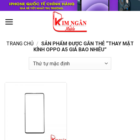
Skip
to
content
0
TRANG CHỦ
/
SẢN PHẨM ĐƯỢC GẮN THẺ “THAY MẶT
KÍNH OPPO A5 GIÁ BAO NHIÊU”