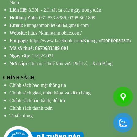
Nam
Liên Hệ
: 8.30h - 21h tất cả các ngày trong tuần
Hotline; Zalo
: 035.833.8389, 0398.862.899
Email
: kimnganmobile6688@gmail.com
Website
:
https://kimnganmobile.com/
mobilehanam/
Fanpage
:
https://www.facebook.com/Kimngan
Mã số thuế: 8670633309-001
Ngày cấp:
13/12/2021
Nơi cấp:
Chi cục Thuế khu vực Phủ Lý – Kim Bảng
CHÍNH SÁCH
Chính sách bảo mật thông tin
Chính sách giao, nhận hàng và kiểm hàng
Chính sách bảo hành, đổi trả
Chính sách thanh toán
Tuyển dụng