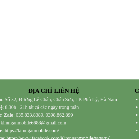
ĐỊA CHỈ LIÊN HỆ
C
ỉ
: Số 32, Đường Lê Chân, Châu Sơn, TP. Phủ Lý, Hà Nam
Hệ
: 8.30h - 21h tất cả các ngày trong tuần
e; Zalo
: 035.833.8389, 0398.862.899
: kimnganmobile6688@gmail.com
e
:
https://kimnganmobile.com/
mobilehanam/
ge
:
https://www.facebook.com/Kimngan