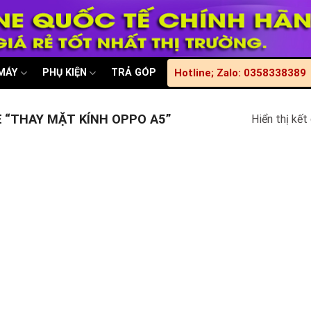
 MÁY
PHỤ KIỆN
TRẢ GÓP
Hotline; Zalo: 0358338389
“THAY MẶT KÍNH OPPO A5”
Hiển thị kết