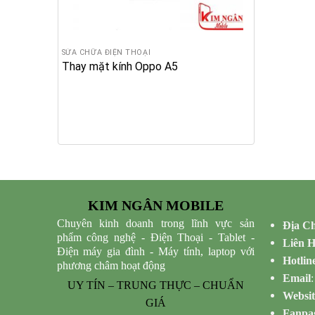
SỬA CHỮA ĐIỆN THOẠI
Thay mặt kính Oppo A5
KIM NGÂN MOBILE
Chuyên kinh doanh trong lĩnh vực sản
Địa Ch
phẩm công nghệ - Điện Thoại - Tablet -
Liên 
Điện máy gia đình - Máy tính, laptop với
Hotlin
phương châm hoạt động
Email
UY TÍN – TRUNG THỰC – CHUẨN
Websit
GIÁ
Fanpa