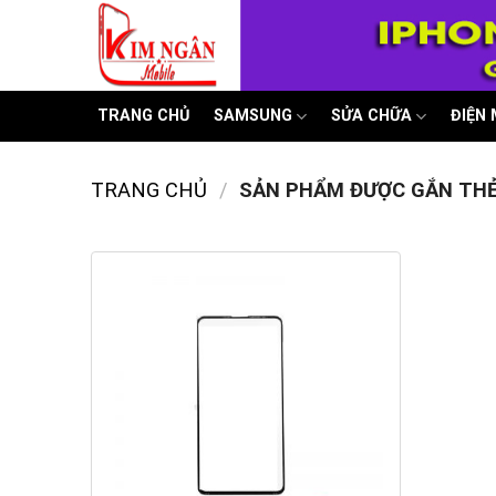
Skip
to
content
TRANG CHỦ
SAMSUNG
SỬA CHỮA
ĐIỆN
TRANG CHỦ
/
SẢN PHẨM ĐƯỢC GẮN THẺ 