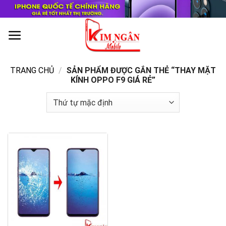
Skip
to
content
0
TRANG CHỦ
/
SẢN PHẨM ĐƯỢC GẮN THẺ “THAY MẶT
KÍNH OPPO F9 GIÁ RẺ”