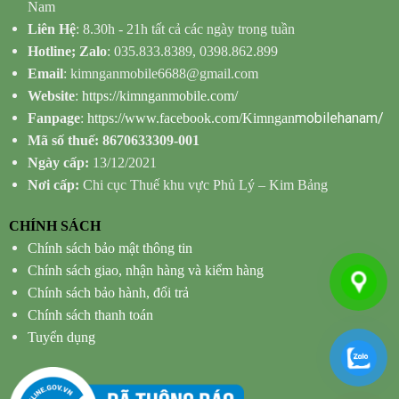
Nam
Liên Hệ
: 8.30h - 21h tất cả các ngày trong tuần
Hotline; Zalo
: 035.833.8389, 0398.862.899
Email
: kimnganmobile6688@gmail.com
Website
:
https://kimnganmobile.com/
mobilehanam/
Fanpage
:
https://www.facebook.com/Kimngan
Mã số thuế: 8670633309-001
Ngày cấp:
13/12/2021
Nơi cấp:
Chi cục Thuế khu vực Phủ Lý – Kim Bảng
CHÍNH SÁCH
Chính sách bảo mật thông tin
Chính sách giao, nhận hàng và kiểm hàng
Chính sách bảo hành, đổi trả
Chính sách thanh toán
Tuyển dụng