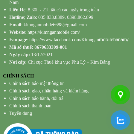
Nam
Liên Hệ
: 8.30h - 21h tất cả các ngày trong tuần
Hotline; Zalo
: 035.833.8389, 0398.862.899
Email
: kimnganmobile6688@gmail.com
Website
:
https://kimnganmobile.com/
mobilehanam/
Fanpage
:
https://www.facebook.com/Kimngan
Mã số thuế: 8670633309-001
Ngày cấp:
13/12/2021
Nơi cấp:
Chi cục Thuế khu vực Phủ Lý – Kim Bảng
CHÍNH SÁCH
Chính sách bảo mật thông tin
Chính sách giao, nhận hàng và kiểm hàng
Chính sách bảo hành, đổi trả
Chính sách thanh toán
Tuyển dụng