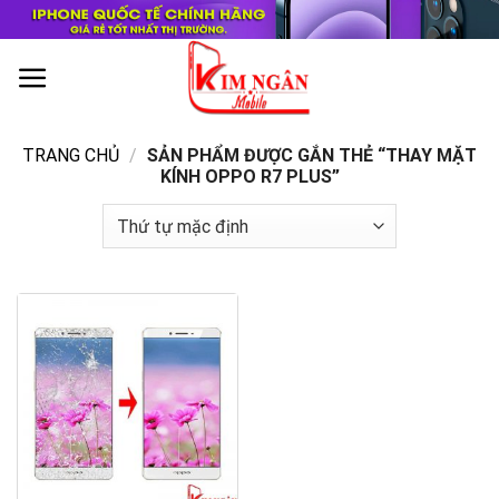
Skip
to
content
0
TRANG CHỦ
/
SẢN PHẨM ĐƯỢC GẮN THẺ “THAY MẶT
KÍNH OPPO R7 PLUS”