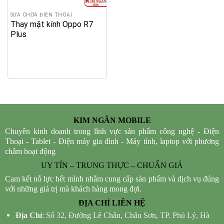
SỬA CHỮA ĐIỆN THOẠI
Thay mặt kính Oppo R7
Plus
KIM NGÂN MOBILE
Chuyên kinh doanh trong lĩnh vực sản phẩm công nghệ - Điện
Thoại - Tablet - Điện máy gia đình - Máy tính, laptop với phương
châm hoạt động
UY TÍN – TRUNG THỰC – CHUẨN GIÁ
Cam kết nỗ lực hết mình nhằm cung cấp sản phẩm và dịch vụ đúng
với những giá trị mà khách hàng mong đợi.
ĐỊA CHỈ LIÊN HỆ
Địa Chỉ
: Số 32, Đường Lê Chân, Châu Sơn, TP. Phủ Lý, Hà