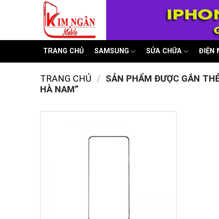
Skip
to
content
TRANG CHỦ
SAMSUNG
SỬA CHỮA
ĐIỆN
TRANG CHỦ
/
SẢN PHẨM ĐƯỢC GẮN THẺ 
HÀ NAM”