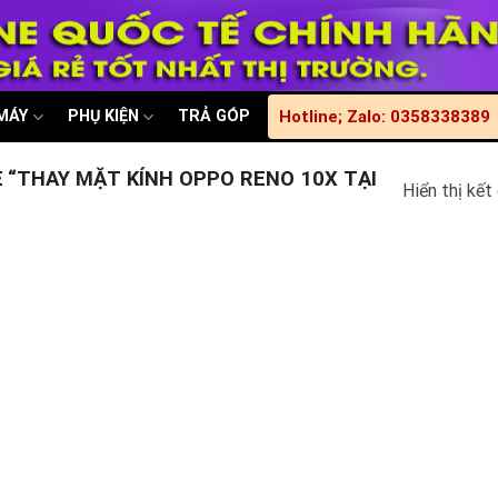
 MÁY
PHỤ KIỆN
TRẢ GÓP
Hotline; Zalo: 0358338389
“THAY MẶT KÍNH OPPO RENO 10X TẠI
Hiển thị kết