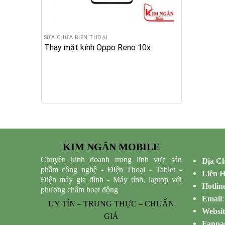
SỬA CHỮA ĐIỆN THOẠI
Thay mặt kính Oppo Reno 10x
KIM NGÂN MOBILE
Chuyên kinh doanh trong lĩnh vực sản
Địa Ch
phẩm công nghệ - Điện Thoại - Tablet -
Liên 
Điện máy gia đình - Máy tính, laptop với
Hotlin
phương châm hoạt động
Email
UY TÍN – TRUNG THỰC – CHUẨN
Websit
GIÁ
Fanpa