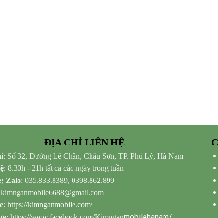
ĐỊA CHỈ LIÊN HỆ
C
ỉ
: Số 32, Đường Lê Chân, Châu Sơn, TP. Phủ Lý, Hà Nam
Hệ
: 8.30h - 21h tất cả các ngày trong tuần
e; Zalo
: 035.833.8389, 0398.862.899
: kimnganmobile6688@gmail.com
e
:
https://kimnganmobile.com/
mobilehanam/
ge
:
https://www.facebook.com/Kimngan