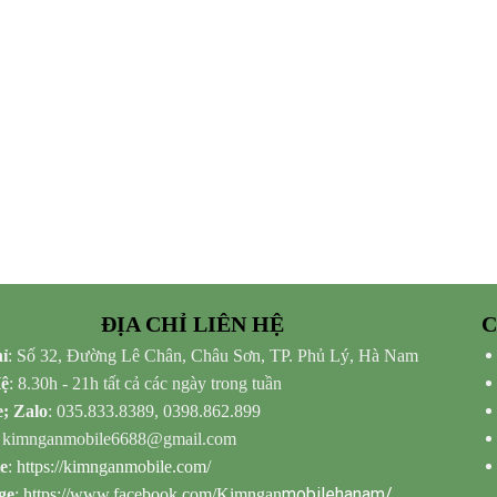
ĐỊA CHỈ LIÊN HỆ
C
ỉ
: Số 32, Đường Lê Chân, Châu Sơn, TP. Phủ Lý, Hà Nam
Hệ
: 8.30h - 21h tất cả các ngày trong tuần
e; Zalo
: 035.833.8389, 0398.862.899
: kimnganmobile6688@gmail.com
e
:
https://kimnganmobile.com/
mobilehanam/
ge
:
https://www.facebook.com/Kimngan