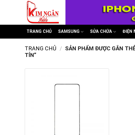
Skip
to
content
TRANG CHỦ
SAMSUNG
SỬA CHỮA
ĐIỆN
TRANG CHỦ
/
SẢN PHẨM ĐƯỢC GẮN THẺ 
TÍN”