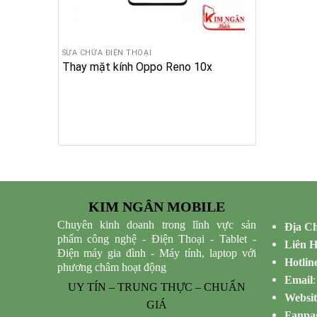
SỬA CHỮA ĐIỆN THOẠI
Thay mặt kính Oppo Reno 10x
KIM NGÂN MOBILE
Chuyên kinh doanh trong lĩnh vực sản
Địa Ch
phẩm công nghệ - Điện Thoại - Tablet -
Liên 
Điện máy gia đình - Máy tính, laptop với
Hotlin
phương châm hoạt động
Email
UY TÍN – TRUNG THỰC – CHUẨN
Websit
GIÁ
Fanpa