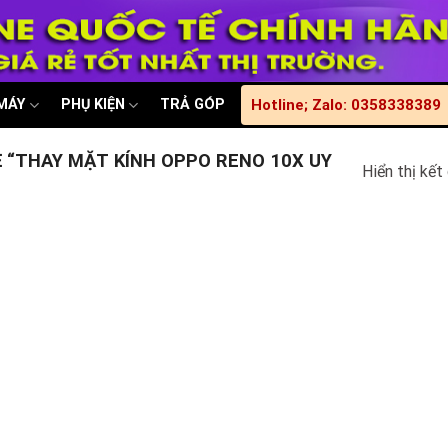
 MÁY
PHỤ KIỆN
TRẢ GÓP
Hotline; Zalo: 0358338389
“THAY MẶT KÍNH OPPO RENO 10X UY
Hiển thị kết