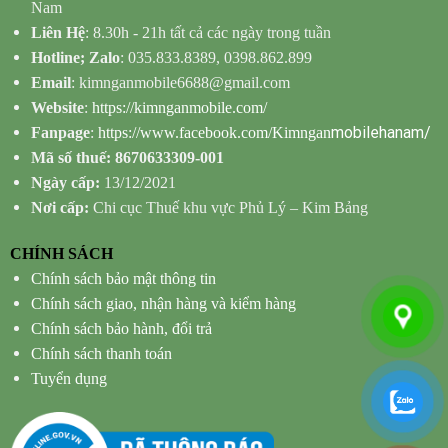
Nam
Liên Hệ
: 8.30h - 21h tất cả các ngày trong tuần
Hotline; Zalo
: 035.833.8389, 0398.862.899
Email
: kimnganmobile6688@gmail.com
Website
:
https://kimnganmobile.com/
mobilehanam/
Fanpage
:
https://www.facebook.com/Kimngan
Mã số thuế: 8670633309-001
Ngày cấp:
13/12/2021
Nơi cấp:
Chi cục Thuế khu vực Phủ Lý – Kim Bảng
CHÍNH SÁCH
Chính sách bảo mật thông tin
Chính sách giao, nhận hàng và kiểm hàng
Chính sách bảo hành, đổi trả
Chính sách thanh toán
Tuyển dụng