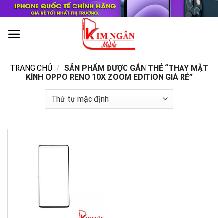
Skip
to
content
0
TRANG CHỦ
/
SẢN PHẨM ĐƯỢC GẮN THẺ “THAY MẶT
KÍNH OPPO RENO 10X ZOOM EDITION GIÁ RẺ”