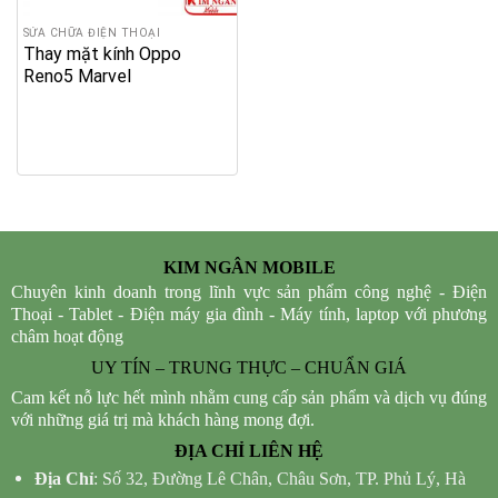
SỬA CHỮA ĐIỆN THOẠI
Thay mặt kính Oppo
Reno5 Marvel
KIM NGÂN MOBILE
Chuyên kinh doanh trong lĩnh vực sản phẩm công nghệ - Điện
Thoại - Tablet - Điện máy gia đình - Máy tính, laptop với phương
châm hoạt động
UY TÍN – TRUNG THỰC – CHUẨN GIÁ
Cam kết nỗ lực hết mình nhằm cung cấp sản phẩm và dịch vụ đúng
với những giá trị mà khách hàng mong đợi.
ĐỊA CHỈ LIÊN HỆ
Địa Chỉ
: Số 32, Đường Lê Chân, Châu Sơn, TP. Phủ Lý, Hà