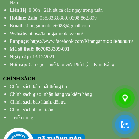
Nam
Liên Hệ
: 8.30h - 21h tất cả các ngày trong tuần
Hotline; Zalo
: 035.833.8389, 0398.862.899
Email
: kimnganmobile6688@gmail.com
Website
:
https://kimnganmobile.com/
mobilehanam/
Fanpage
:
https://www.facebook.com/Kimngan
Mã số thuế: 8670633309-001
Ngày cấp:
13/12/2021
Nơi cấp:
Chi cục Thuế khu vực Phủ Lý – Kim Bảng
CHÍNH SÁCH
Chính sách bảo mật thông tin
Chính sách giao, nhận hàng và kiểm hàng
Chính sách bảo hành, đổi trả
Chính sách thanh toán
Tuyển dụng