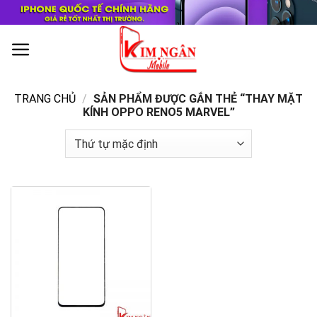
Skip
to
content
0
TRANG CHỦ
/
SẢN PHẨM ĐƯỢC GẮN THẺ “THAY MẶT
KÍNH OPPO RENO5 MARVEL”