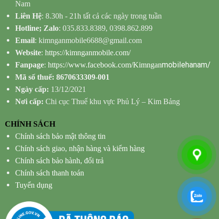
Nam
Liên Hệ
: 8.30h - 21h tất cả các ngày trong tuần
Hotline; Zalo
: 035.833.8389, 0398.862.899
Email
: kimnganmobile6688@gmail.com
Website
:
https://kimnganmobile.com/
mobilehanam/
Fanpage
:
https://www.facebook.com/Kimngan
Mã số thuế: 8670633309-001
Ngày cấp:
13/12/2021
Nơi cấp:
Chi cục Thuế khu vực Phủ Lý – Kim Bảng
CHÍNH SÁCH
Chính sách bảo mật thông tin
Chính sách giao, nhận hàng và kiểm hàng
Chính sách bảo hành, đổi trả
Chính sách thanh toán
Tuyển dụng