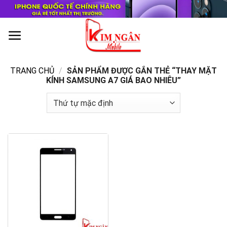
Skip
to
content
0
TRANG CHỦ
/
SẢN PHẨM ĐƯỢC GẮN THẺ “THAY MẶT
KÍNH SAMSUNG A7 GIÁ BAO NHIÊU”