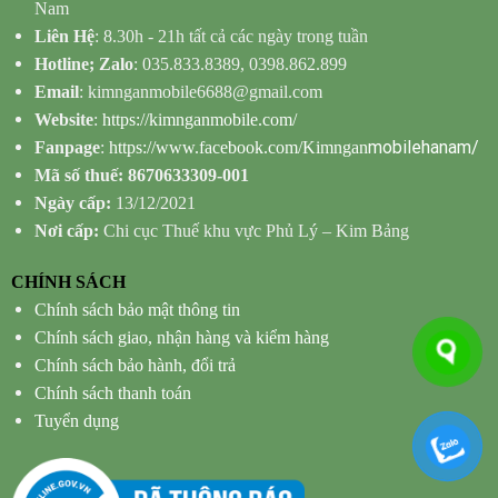
Nam
Liên Hệ
: 8.30h - 21h tất cả các ngày trong tuần
Hotline; Zalo
: 035.833.8389, 0398.862.899
Email
: kimnganmobile6688@gmail.com
Website
:
https://kimnganmobile.com/
mobilehanam/
Fanpage
:
https://www.facebook.com/Kimngan
Mã số thuế: 8670633309-001
Ngày cấp:
13/12/2021
Nơi cấp:
Chi cục Thuế khu vực Phủ Lý – Kim Bảng
CHÍNH SÁCH
Chính sách bảo mật thông tin
Chính sách giao, nhận hàng và kiểm hàng
Chính sách bảo hành, đổi trả
Chính sách thanh toán
Tuyển dụng