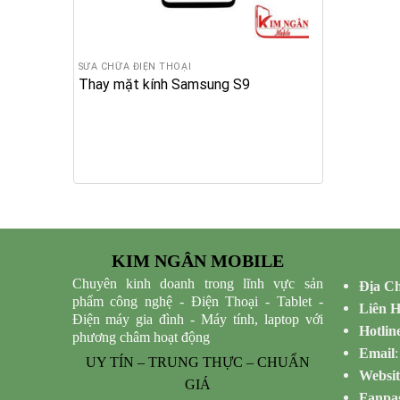
SỬA CHỮA ĐIỆN THOẠI
Thay mặt kính Samsung S9
KIM NGÂN MOBILE
Chuyên kinh doanh trong lĩnh vực sản
Địa Ch
phẩm công nghệ - Điện Thoại - Tablet -
Liên 
Điện máy gia đình - Máy tính, laptop với
Hotlin
phương châm hoạt động
Email
UY TÍN – TRUNG THỰC – CHUẨN
Websit
GIÁ
Fanpa