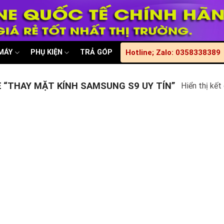
 MÁY
PHỤ KIỆN
TRẢ GÓP
Hotline; Zalo: 0358338389
“THAY MẶT KÍNH SAMSUNG S9 UY TÍN”
Hiển thị kết