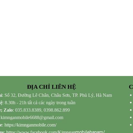
ĐỊA CHỈ LIÊN HỆ
C
ỉ
: Số 32, Đường Lê Chân, Châu Sơn, TP. Phủ Lý, Hà Nam
Hệ
: 8.30h - 21h tất cả các ngày trong tuần
e; Zalo
: 035.833.8389, 0398.862.899
: kimnganmobile6688@gmail.com
e
:
https://kimnganmobile.com/
mobilehanam/
ge
:
https://www.facebook.com/Kimngan