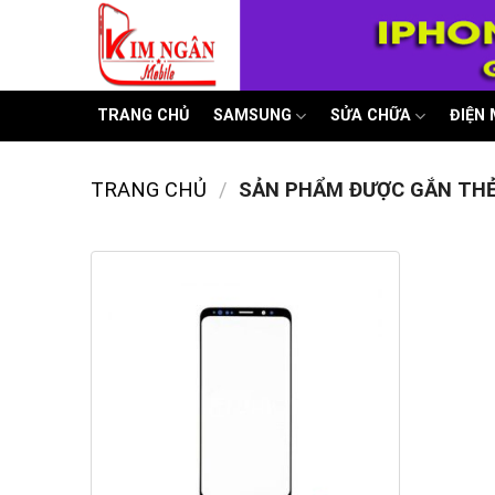
Skip
to
content
TRANG CHỦ
SAMSUNG
SỬA CHỮA
ĐIỆN
TRANG CHỦ
/
SẢN PHẨM ĐƯỢC GẮN THẺ 