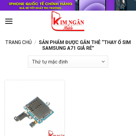
Skip
to
content
0
TRANG CHỦ
/
SẢN PHẨM ĐƯỢC GẮN THẺ “THAY Ổ SIM
SAMSUNG A71 GIÁ RẺ”