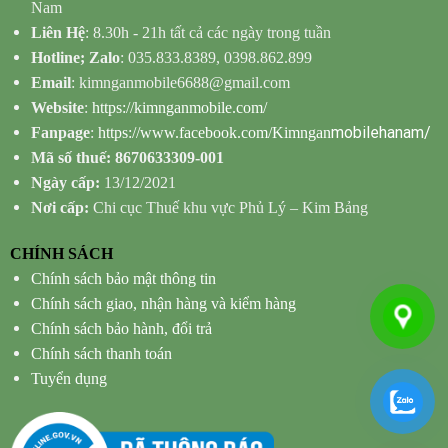
Nam
Liên Hệ
: 8.30h - 21h tất cả các ngày trong tuần
Hotline; Zalo
: 035.833.8389, 0398.862.899
Email
: kimnganmobile6688@gmail.com
Website
:
https://kimnganmobile.com/
mobilehanam/
Fanpage
:
https://www.facebook.com/Kimngan
Mã số thuế: 8670633309-001
Ngày cấp:
13/12/2021
Nơi cấp:
Chi cục Thuế khu vực Phủ Lý – Kim Bảng
CHÍNH SÁCH
Chính sách bảo mật thông tin
Chính sách giao, nhận hàng và kiểm hàng
Chính sách bảo hành, đổi trả
Chính sách thanh toán
Tuyển dụng