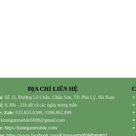
ĐỊA CHỈ LIÊN HỆ
C
ỉ
: Số 32, Đường Lê Chân, Châu Sơn, TP. Phủ Lý, Hà Nam
Hệ
: 8.30h - 21h tất cả các ngày trong tuần
e; Zalo
: 035.833.8389, 0398.862.899
: kimnganmobile6688@gmail.com
e
:
https://kimnganmobile.com/
mobilehanam/
ge
:
https://www.facebook.com/Kimngan