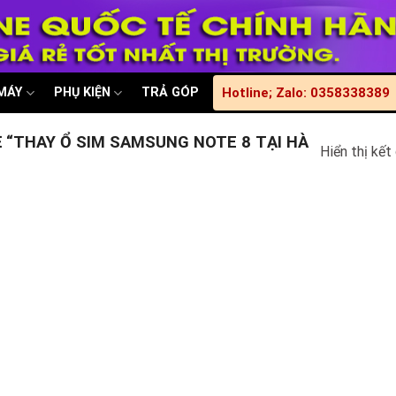
 MÁY
PHỤ KIỆN
TRẢ GÓP
Hotline; Zalo: 0358338389
“THAY Ổ SIM SAMSUNG NOTE 8 TẠI HÀ
Hiển thị kết