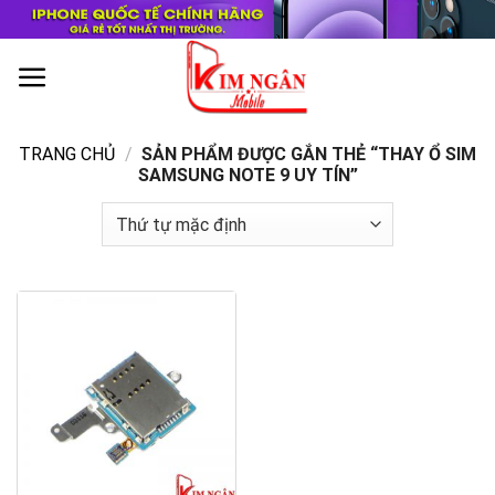
Skip
to
content
0
TRANG CHỦ
/
SẢN PHẨM ĐƯỢC GẮN THẺ “THAY Ổ SIM
SAMSUNG NOTE 9 UY TÍN”