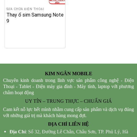
SỬA CHỮA ĐIỆN THOẠI
Thay ổ sim Samsung Note
9
KIM NGÂN MOBILE
Chuyên kinh doanh trong lĩnh vực sản phẩm công nghệ - Điện
Thoại - Tablet - Điện máy gia đình - Máy tính, laptop với phương
châm hoạt động
UY TÍN – TRUNG THỰC – CHUẨN GIÁ
Cam kết nỗ lực hết mình nhằm cung cấp sản phẩm và dịch vụ đúng
với những giá trị mà khách hàng mong đợi.
ĐỊA CHỈ LIÊN HỆ
Địa Chỉ
: Số 32, Đường Lê Chân, Châu Sơn, TP. Phủ Lý, Hà