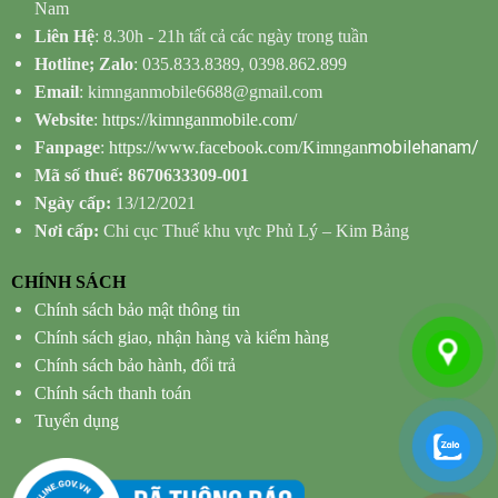
Nam
Liên Hệ
: 8.30h - 21h tất cả các ngày trong tuần
Hotline; Zalo
: 035.833.8389, 0398.862.899
Email
: kimnganmobile6688@gmail.com
Website
:
https://kimnganmobile.com/
mobilehanam/
Fanpage
:
https://www.facebook.com/Kimngan
Mã số thuế: 8670633309-001
Ngày cấp:
13/12/2021
Nơi cấp:
Chi cục Thuế khu vực Phủ Lý – Kim Bảng
CHÍNH SÁCH
Chính sách bảo mật thông tin
Chính sách giao, nhận hàng và kiểm hàng
Chính sách bảo hành, đổi trả
Chính sách thanh toán
Tuyển dụng