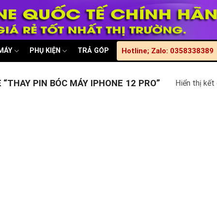
 MÁY
PHỤ KIỆN
TRẢ GÓP
Hotline; Zalo: 0358338389
“THAY PIN BÓC MÁY IPHONE 12 PRO”
Hiển thị kết