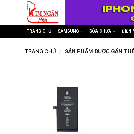
Skip
to
content
TRANG CHỦ
SAMSUNG
SỬA CHỮA
ĐIỆN
TRANG CHỦ
/
SẢN PHẨM ĐƯỢC GẮN THẺ 