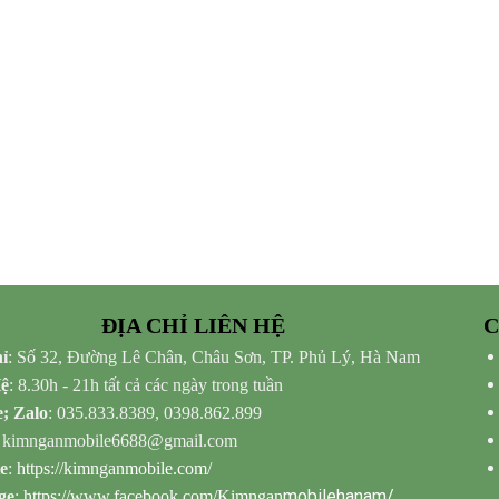
ĐỊA CHỈ LIÊN HỆ
C
ỉ
: Số 32, Đường Lê Chân, Châu Sơn, TP. Phủ Lý, Hà Nam
Hệ
: 8.30h - 21h tất cả các ngày trong tuần
e; Zalo
: 035.833.8389, 0398.862.899
: kimnganmobile6688@gmail.com
e
:
https://kimnganmobile.com/
mobilehanam/
ge
:
https://www.facebook.com/Kimngan