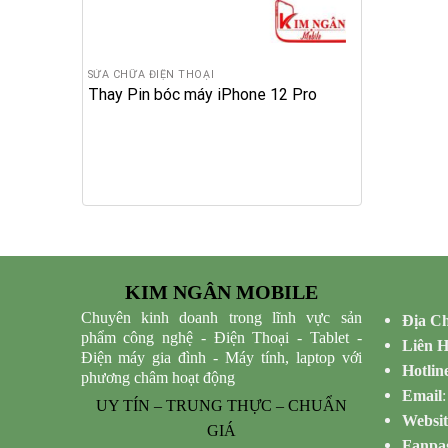
SỬA CHỮA ĐIỆN THOẠI
Thay Pin bóc máy iPhone 12 Pro
KIM NGÂN MOBILE
Chuyên kinh doanh trong lĩnh vực sản
Địa Ch
phẩm công nghệ - Điện Thoại - Tablet -
Liên 
Điện máy gia đình - Máy tính, laptop với
Hotlin
phương châm hoạt động
Email
UY TÍN – TRUNG THỰC – CHUẨN
Websit
GIÁ
Fanpa