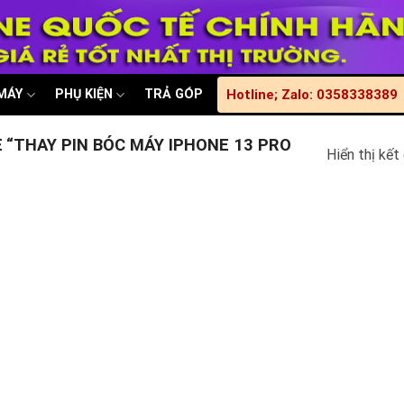
 MÁY
PHỤ KIỆN
TRẢ GÓP
Hotline; Zalo: 0358338389
“THAY PIN BÓC MÁY IPHONE 13 PRO
Hiển thị kết