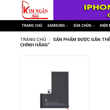
Skip
to
content
TRANG CHỦ
SAMSUNG
SỬA CHỮA
ĐIỆN
TRANG CHỦ
/
SẢN PHẨM ĐƯỢC GẮN THẺ 
CHÍNH HÃNG”