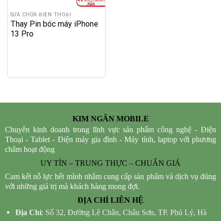
SỬA CHỮA ĐIỆN THOẠI
Thay Pin bóc máy iPhone
13 Pro
KIM NGÂN MOBILE
Chuyên kinh doanh trong lĩnh vực sản phẩm công nghệ - Điện
Thoại - Tablet - Điện máy gia đình - Máy tính, laptop với phương
châm hoạt động
UY TÍN – TRUNG THỰC – CHUẨN GIÁ
Cam kết nỗ lực hết mình nhằm cung cấp sản phẩm và dịch vụ đúng
với những giá trị mà khách hàng mong đợi.
ĐỊA CHỈ LIÊN HỆ
Địa Chỉ
: Số 32, Đường Lê Chân, Châu Sơn, TP. Phủ Lý, Hà