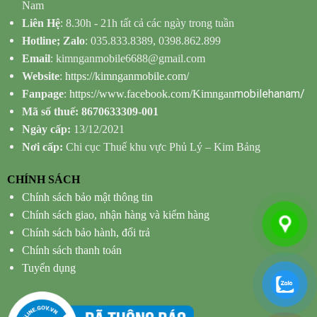
Nam
Liên Hệ
: 8.30h - 21h tất cả các ngày trong tuần
Hotline; Zalo
: 035.833.8389, 0398.862.899
Email
: kimnganmobile6688@gmail.com
Website
:
https://kimnganmobile.com/
mobilehanam/
Fanpage
:
https://www.facebook.com/Kimngan
Mã số thuế: 8670633309-001
Ngày cấp:
13/12/2021
Nơi cấp:
Chi cục Thuế khu vực Phủ Lý – Kim Bảng
CHÍNH SÁCH
Chính sách bảo mật thông tin
Chính sách giao, nhận hàng và kiểm hàng
Chính sách bảo hành, đổi trả
Chính sách thanh toán
Tuyển dụng