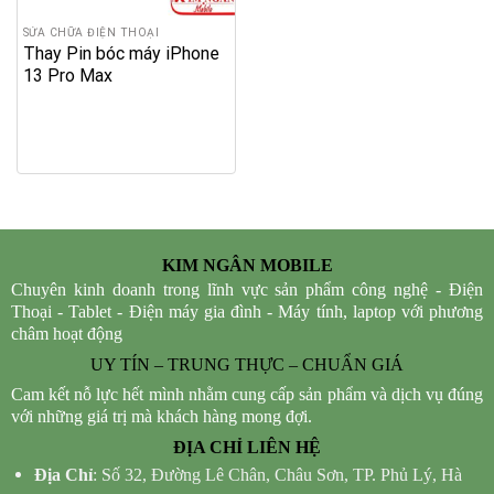
SỬA CHỮA ĐIỆN THOẠI
Thay Pin bóc máy iPhone
13 Pro Max
KIM NGÂN MOBILE
Chuyên kinh doanh trong lĩnh vực sản phẩm công nghệ - Điện
Thoại - Tablet - Điện máy gia đình - Máy tính, laptop với phương
châm hoạt động
UY TÍN – TRUNG THỰC – CHUẨN GIÁ
Cam kết nỗ lực hết mình nhằm cung cấp sản phẩm và dịch vụ đúng
với những giá trị mà khách hàng mong đợi.
ĐỊA CHỈ LIÊN HỆ
Địa Chỉ
: Số 32, Đường Lê Chân, Châu Sơn, TP. Phủ Lý, Hà