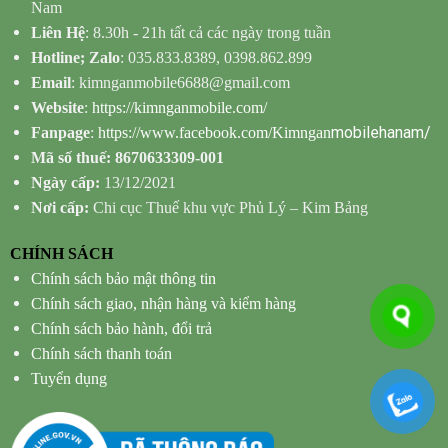
Nam
Liên Hệ
: 8.30h - 21h tất cả các ngày trong tuần
Hotline; Zalo
: 035.833.8389, 0398.862.899
Email
: kimnganmobile6688@gmail.com
Website
:
https://kimnganmobile.com/
mobilehanam/
Fanpage
:
https://www.facebook.com/Kimngan
Mã số thuế: 8670633309-001
Ngày cấp:
13/12/2021
Nơi cấp:
Chi cục Thuế khu vực Phủ Lý – Kim Bảng
CHÍNH SÁCH
Chính sách bảo mật thông tin
Chính sách giao, nhận hàng và kiểm hàng
Chính sách bảo hành, đổi trả
Chính sách thanh toán
Tuyển dụng