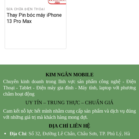
SỬA CHỮA ĐIỆN THOẠI
Thay Pin bóc máy iPhone
13 Pro Max
KIM NGÂN MOBILE
Chuyên kinh doanh trong lĩnh vực sản phẩm công nghệ - Điện
Thoại - Tablet - Điện máy gia đình - Máy tính, laptop với phương
châm hoạt động
UY TÍN – TRUNG THỰC – CHUẨN GIÁ
Cam kết nỗ lực hết mình nhằm cung cấp sản phẩm và dịch vụ đúng
với những giá trị mà khách hàng mong đợi.
ĐỊA CHỈ LIÊN HỆ
Địa Chỉ
: Số 32, Đường Lê Chân, Châu Sơn, TP. Phủ Lý, Hà