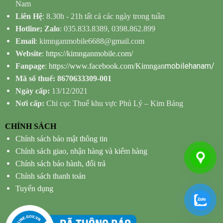
Nam
Liên Hệ
: 8.30h - 21h tất cả các ngày trong tuần
Hotline; Zalo
: 035.833.8389, 0398.862.899
Email
: kimnganmobile6688@gmail.com
Website
:
https://kimnganmobile.com/
mobilehanam/
Fanpage
:
https://www.facebook.com/Kimngan
Mã số thuế: 8670633309-001
Ngày cấp:
13/12/2021
Nơi cấp:
Chi cục Thuế khu vực Phủ Lý – Kim Bảng
CHÍNH SÁCH
Chính sách bảo mật thông tin
Chính sách giao, nhận hàng và kiểm hàng
Chính sách bảo hành, đổi trả
Chính sách thanh toán
Tuyển dụng