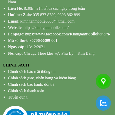
Nam
Liên Hệ
: 8.30h - 21h tất cả các ngày trong tuần
Hotline; Zalo
: 035.833.8389, 0398.862.899
Email
: kimnganmobile6688@gmail.com
Website
:
https://kimnganmobile.com/
mobilehanam/
Fanpage
:
https://www.facebook.com/Kimngan
Mã số thuế: 8670633309-001
Ngày cấp:
13/12/2021
Nơi cấp:
Chi cục Thuế khu vực Phủ Lý – Kim Bảng
CHÍNH SÁCH
Chính sách bảo mật thông tin
Chính sách giao, nhận hàng và kiểm hàng
Chính sách bảo hành, đổi trả
Chính sách thanh toán
Tuyển dụng