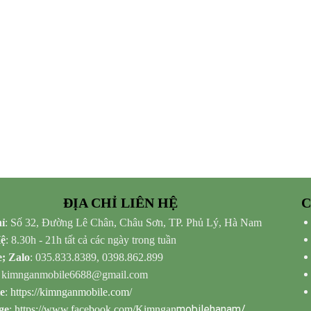
ĐỊA CHỈ LIÊN HỆ
C
ỉ
: Số 32, Đường Lê Chân, Châu Sơn, TP. Phủ Lý, Hà Nam
Hệ
: 8.30h - 21h tất cả các ngày trong tuần
e; Zalo
: 035.833.8389, 0398.862.899
: kimnganmobile6688@gmail.com
e
:
https://kimnganmobile.com/
mobilehanam/
ge
:
https://www.facebook.com/Kimngan