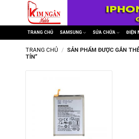
Skip
to
content
TRANG CHỦ
SAMSUNG
SỬA CHỮA
ĐIỆN
TRANG CHỦ
/
SẢN PHẨM ĐƯỢC GẮN THẺ 
TÍN”