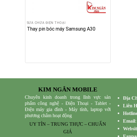
SỬA CHỮA ĐIỆN THOẠI
Thay pin bóc máy Samsung A30
KIM NGÂN MOBILE
Chuyên kinh doanh trong lĩnh vực sản
Địa Ch
phẩm công nghệ - Điện Thoại - Tablet -
Liên 
Điện máy gia đình - Máy tính, laptop với
Hotlin
phương châm hoạt động
Email
UY TÍN – TRUNG THỰC – CHUẨN
Websit
GIÁ
Fanpa