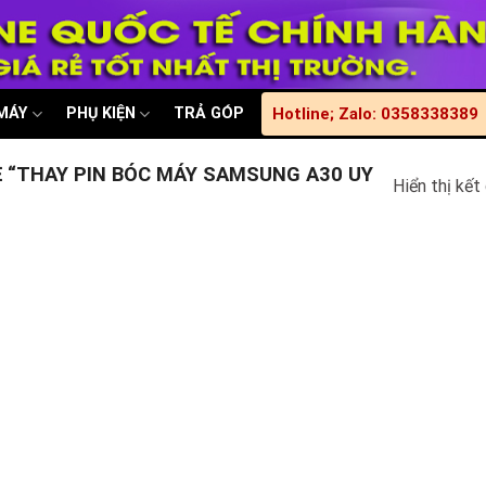
 MÁY
PHỤ KIỆN
TRẢ GÓP
Hotline; Zalo: 0358338389
“THAY PIN BÓC MÁY SAMSUNG A30 UY
Hiển thị kết